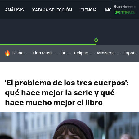
Suscríbete a
ANÁLISIS
XATAKA SELECCIÓN
CIENCIA
MOVILIDAD
HOY SE HABLA DE
China
Elon Musk
IA
Eclipse
Miniserie
Japón
'El problema de los tres cuerpos':
qué hace mejor la serie y qué
hace mucho mejor el libro