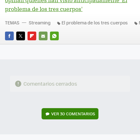
opinan quienes han visto anticipadamente 'El
problema de los tres cuerpos'
TEMAS
Streaming
El problema de los tres cuerpos
FACEBOOK
TWITTER
FLIPBOARD
E-
WHATSAPP
MAIL
Comentarios cerrados
VER
30 COMENTARIOS