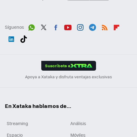
Síguenos
Wh
Twit
Fac
You
Inst
Tele
RSS
Flip
ats
ter
ebo
tub
agr
gra
boa
Link
Tikt
App
ok
e
am
m
rd
edI
ok
Suscríbete a
n
Apoya a Xataka y disfruta ventajas exclusivas
En Xataka hablamos de...
Streaming
Análisis
Espacio
Móviles