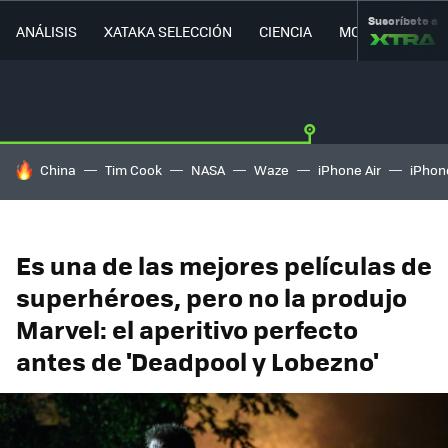
Suscríbete a
ANÁLISIS
XATAKA SELECCIÓN
CIENCIA
MOVILIDAD
HOY SE HABLA DE
China
Tim Cook
NASA
Waze
iPhone Air
iPhone
Es una de las mejores películas de
superhéroes, pero no la produjo
Marvel: el aperitivo perfecto
antes de 'Deadpool y Lobezno'