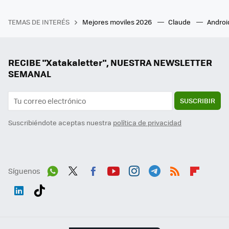
TEMAS DE INTERÉS
Mejores moviles 2026
Claude
Androi
RECIBE "Xatakaletter", NUESTRA NEWSLETTER
SEMANAL
SUSCRIBIR
Suscribiéndote aceptas nuestra
política de privacidad
Síguenos
Wh
Twit
Fac
You
Inst
Tele
RSS
Flip
ats
ter
ebo
tub
agr
gra
boa
Link
Tikt
App
ok
e
am
m
rd
edI
ok