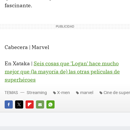
fascinante.
Cabecera | Marvel
En Xataka |
Seis cosas que 'Logan' hace mucho
mejor que (la mayoría de) las otras películas de
superhéroes
TEMAS
Streaming
X-men
marvel
Cine de supe
FACEBOOK
TWITTER
FLIPBOARD
E-
WHATSAPP
MAIL