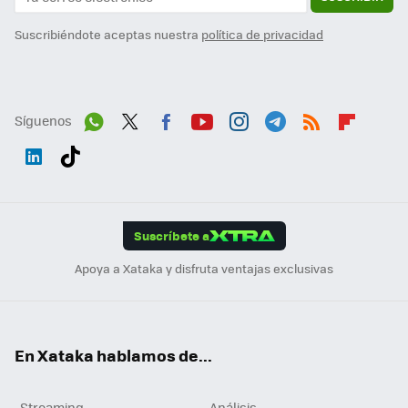
Suscribiéndote aceptas nuestra
política de privacidad
Síguenos
Wh
Twit
Fac
You
Inst
Tele
RSS
Flip
ats
ter
ebo
tub
agr
gra
boa
Link
Tikt
App
ok
e
am
m
rd
edI
ok
Suscríbete a
n
Apoya a Xataka y disfruta ventajas exclusivas
En Xataka hablamos de...
Streaming
Análisis