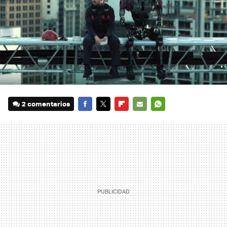
2 comentarios
FACEBOOK
TWITTER
FLIPBOARD
E-
WHATSAPP
MAIL