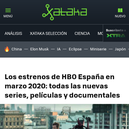
MENÚ
NUEVO
Suscríbete a
ANÁLISIS
XATAKA SELECCIÓN
CIENCIA
MOVILIDAD
HOY SE HABLA DE
China
Elon Musk
IA
Eclipse
Miniserie
Japón
Los estrenos de HBO España en
marzo 2020: todas las nuevas
series, películas y documentales