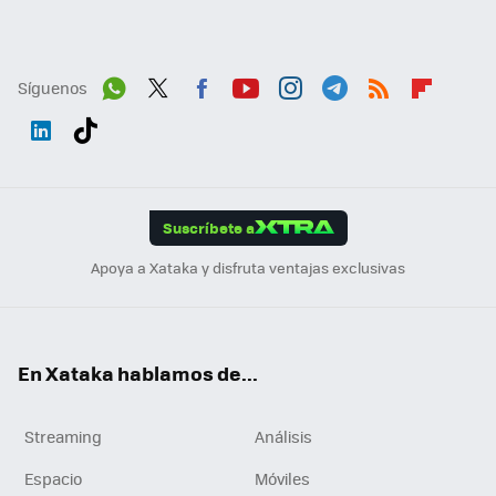
Síguenos
Wh
Twit
Fac
You
Inst
Tele
RSS
Flip
ats
ter
ebo
tub
agr
gra
boa
Link
Tikt
App
ok
e
am
m
rd
edI
ok
Suscríbete a
n
Apoya a Xataka y disfruta ventajas exclusivas
En Xataka hablamos de...
Streaming
Análisis
Espacio
Móviles