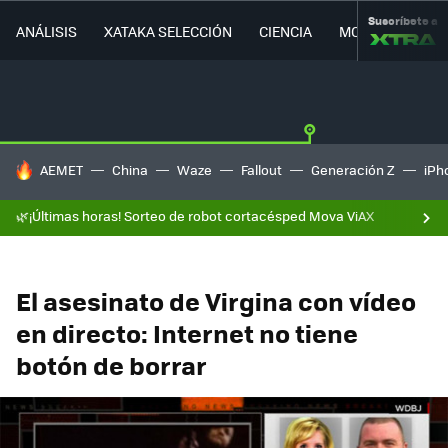
Suscríbete a
ANÁLISIS
XATAKA SELECCIÓN
CIENCIA
MOVILIDAD
HOY SE HABLA DE
AEMET
China
Waze
Fallout
Generación Z
iPh
🌿¡Últimas horas! Sorteo de robot cortacésped Mova ViAX
El asesinato de Virgina con vídeo
en directo: Internet no tiene
botón de borrar