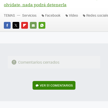
olvídate, nada podrá detenerla
TEMAS
Servicios
Facebook
Vídeo
Redes social
FACEBOOK
TWITTER
FLIPBOARD
E-
WHATSAPP
MAIL
Comentarios cerrados
VER
51 COMENTARIOS