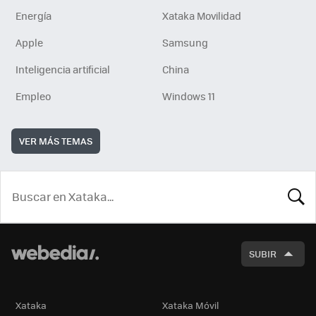
Energía
Xataka Movilidad
Apple
Samsung
Inteligencia artificial
China
Empleo
Windows 11
VER MÁS TEMAS
BUSCA
SUBIR
Xataka
Xataka Móvil