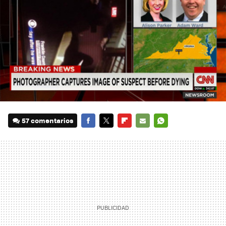
57 comentarios
FACEBOOK
TWITTER
FLIPBOARD
E-
WHATSAPP
MAIL