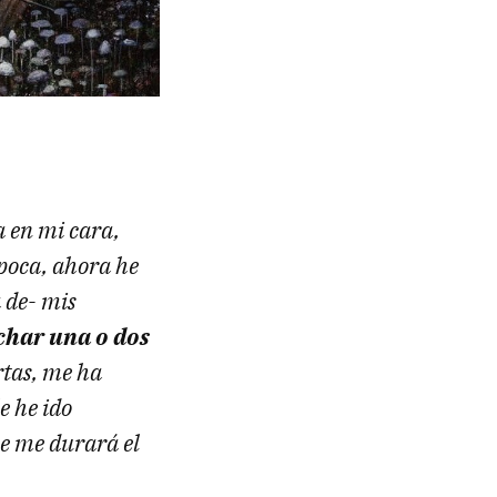
a en mi cara,
época, ahora he
a de- mis
char una o dos
rtas, me ha
e he ido
que me durará el