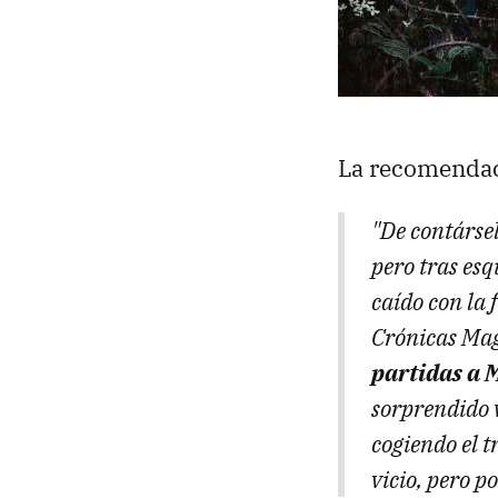
La recomenda
"De contárse
pero tras esq
caído con la 
Crónicas Ma
partidas a 
sorprendido 
cogiendo el t
vicio, pero p