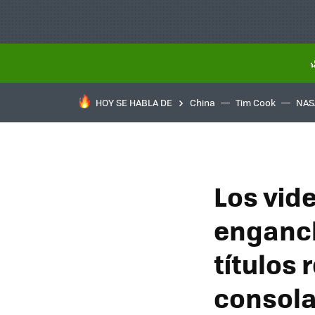
HOY SE HABLA DE
China
Tim Cook
NAS
Los vid
enganch
títulos
consola