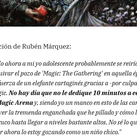
ción de Rubén Márquez:
lo ahora a mi yo adolescente probablemente se reirí
uivar el pozo de 'Magic: The Gathering' en aquella 
fuerza de un elefante cartaginés gracias a -por culp
gic.
No hay día que no le dedique 10 minutos a e
Magic Arena
y, siendo yo un manco en esto de las ca
ver la tremenda enganchada que he pillado y cómo l
ruco hasta llegar a niveles bastante altos. No sé lo 
or ahora lo estoy gozando como un niño chico."