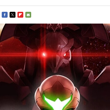
FACEBOOK
TWITTER
FLIPBOARD
E-
MAIL