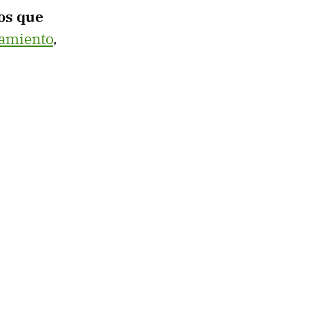
os que
amiento
,