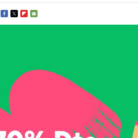
FACEBOOK
TWITTER
FLIPBOARD
E-
MAIL