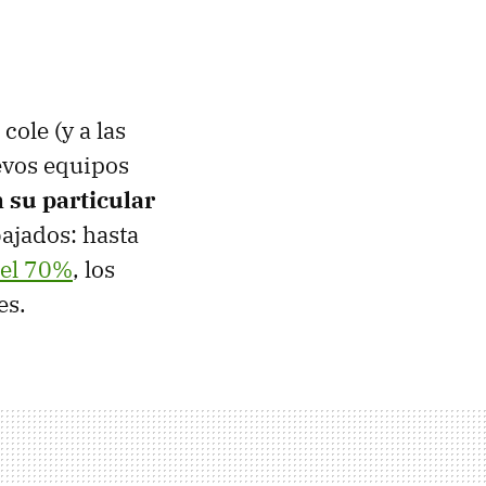
cole (y a las
uevos equipos
 su particular
ajados: hasta
 el 70%
, los
es.