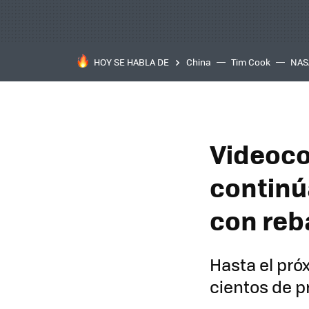
HOY SE HABLA DE
China
Tim Cook
NAS
Videoco
continúa
con reb
Hasta el pr
cientos de 