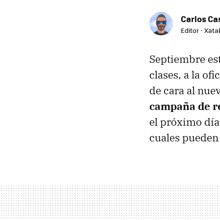
Carlos Cas
Editor - Xat
Septiembre está 
clases, a la o
de cara al nue
campaña de r
el próximo dí
cuales pueden 