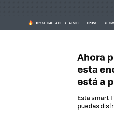
HOY SE HABLA DE
AEMET
China
Bill Ga
Ahora pu
esta en
está a p
Esta smart T
puedas disfr