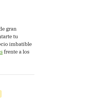
de gran
tarte tu
ecio imbatible
s
frente a los