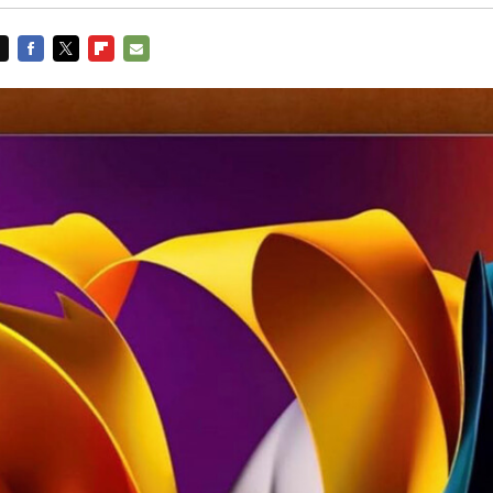
FACEBOOK
TWITTER
FLIPBOARD
E-
MAIL