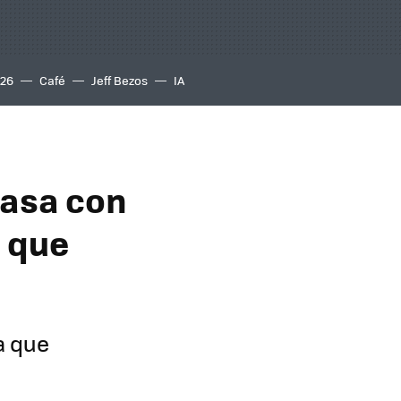
S26
Café
Jeff Bezos
IA
casa con
s que
a que