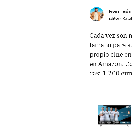
Fran León
Editor - Xat
Cada vez son m
tamaño para su
propio cine en
en Amazon. Co
casi 1.200 eur