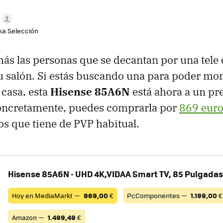
aka Selección
ás las personas que se decantan por una tele 
 salón. Si estás buscando una para poder mon
 casa, esta
Hisense 85A6N
está ahora a un pr
ncretamente, puedes comprarla por
869 euro
os que tiene de PVP habitual.
Hisense 85A6N - UHD 4K,VIDAA Smart TV, 85 Pulgadas
Hoy en MediaMarkt —
969,00
€
PcComponentes —
1.199,00
€
Amazon —
1.499,49
€