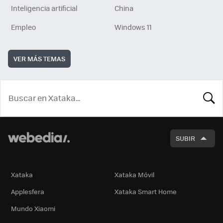
Inteligencia artificial
China
Empleo
Windows 11
VER MÁS TEMAS
BUSCA
SUBIR
Xataka
Xataka Móvil
Applesfera
Xataka Smart Home
Mundo Xiaomi