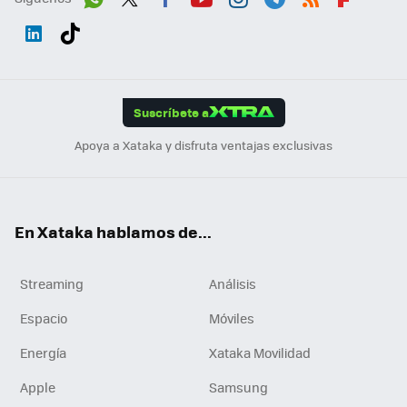
Wh
Twit
Fac
You
Inst
Tele
RSS
Flip
ats
ter
ebo
tub
agr
gra
boa
Link
Tikt
App
ok
e
am
m
rd
edI
ok
Suscríbete a
n
Apoya a Xataka y disfruta ventajas exclusivas
En Xataka hablamos de...
Streaming
Análisis
Espacio
Móviles
Energía
Xataka Movilidad
Apple
Samsung