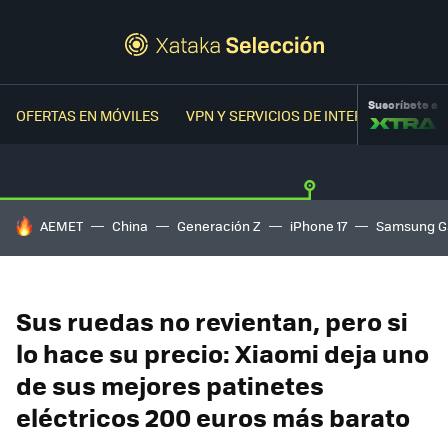
Suscríbete a
OFERTAS EN MÓVILES
VPN Y SERVICIOS DE INTERNET
OFER
HOY SE HABLA DE
AEMET
China
Generación Z
iPhone 17
Samsung G
Sus ruedas no revientan, pero si
lo hace su precio: Xiaomi deja uno
de sus mejores patinetes
eléctricos 200 euros más barato