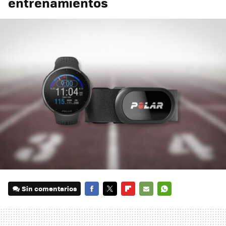
entrenamientos
Sin comentarios
FACEBOOK
TWITTER
FLIPBOARD
E-
WHATSAPP
MAIL