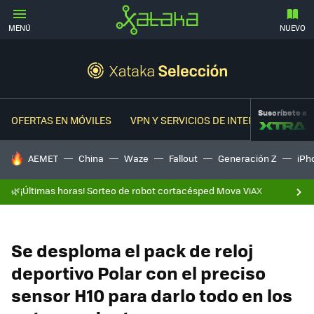
MENÚ
NUEVO
Suscríbete a
OFERTAS EN MÓVILES
VPN Y SERVICIOS DE INTERNET
OFER
HOY SE HABLA DE
AEMET
China
Waze
Fallout
Generación Z
iPh
🌿¡Últimas horas! Sorteo de robot cortacésped Mova ViAX
Se desploma el pack de reloj
deportivo Polar con el preciso
sensor H10 para darlo todo en los