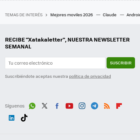
TEMAS DE INTERÉS
Mejores moviles 2026
Claude
Androi
RECIBE "Xatakaletter", NUESTRA NEWSLETTER
SEMANAL
SUSCRIBIR
Suscribiéndote aceptas nuestra
política de privacidad
Síguenos
Wh
Twit
Fac
You
Inst
Tele
RSS
Flip
ats
ter
ebo
tub
agr
gra
boa
Link
Tikt
App
ok
e
am
m
rd
edI
ok