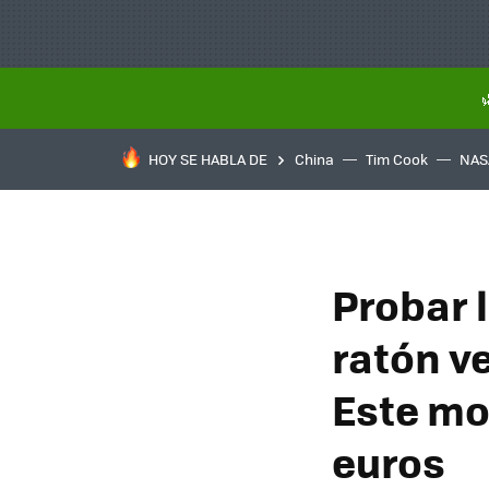
HOY SE HABLA DE
China
Tim Cook
NAS
Probar 
ratón ve
Este mo
euros