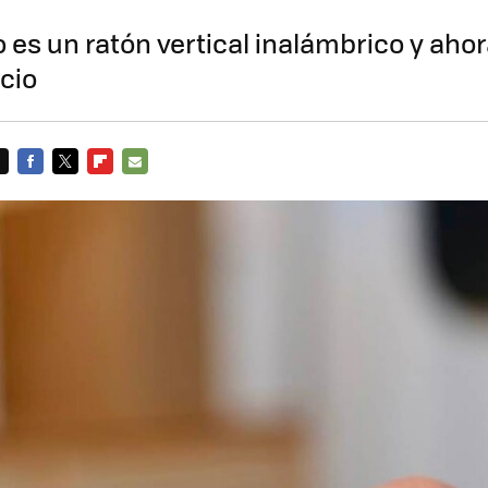
o es un ratón vertical inalámbrico y ahor
cio
FACEBOOK
TWITTER
FLIPBOARD
E-
MAIL