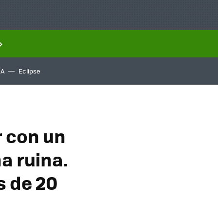
IA
Eclipse
r con un
na ruina.
s de 20