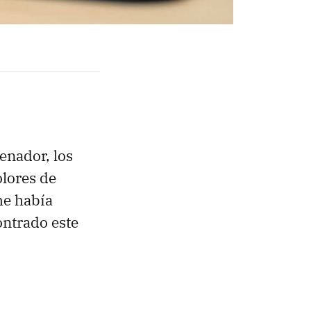
enador, los
olores de
me había
ontrado este