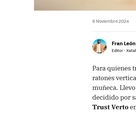
8 Noviembre 2024
Fran León
Editor - Xat
Para quienes t
ratones vertic
muñeca. Llevo
decidido por s
Trust Verto
en