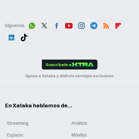
Síguenos
Wh
Twit
Fac
You
Inst
Tele
RSS
Flip
ats
ter
ebo
tub
agr
gra
boa
Link
Tikt
App
ok
e
am
m
rd
edI
ok
Suscríbete a
n
Apoya a Xataka y disfruta ventajas exclusivas
En Xataka hablamos de...
Streaming
Análisis
Espacio
Móviles