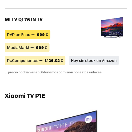
MI TV Q1 75 IN TV
PVP en Fnac —
999
€
MediaMarkt —
999
€
PcComponentes —
1.126,02
€
Hoy sin stock en Amazon
El precio podría variar. Obtenemos comisión por estos enlaces
Xiaomi TV P1E