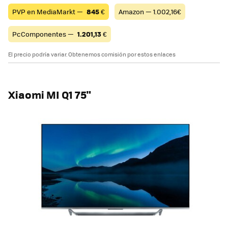
PVP en MediaMarkt —
845
€
Amazon — 1.002,16€
PcComponentes —
1.201,13
€
El precio podría variar. Obtenemos comisión por estos enlaces
Xiaomi MI Q1 75"