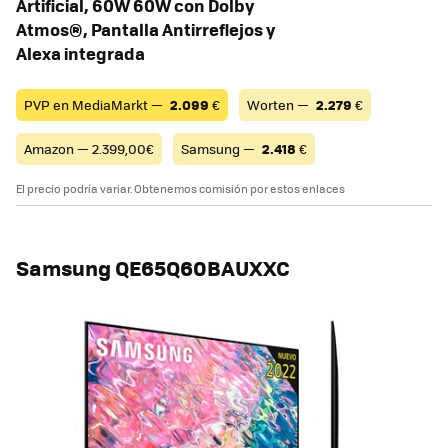
Artificial, 60W 60W con Dolby
Atmos®, Pantalla Antirreflejos y
Alexa integrada
PVP en MediaMarkt —
2.099
€
Worten —
2.279
€
Amazon — 2.399,00€
Samsung —
2.418
€
El precio podría variar. Obtenemos comisión por estos enlaces
Samsung QE65Q60BAUXXC