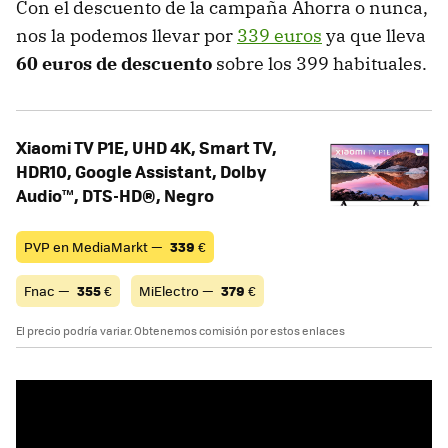
Con el descuento de la campaña Ahorra o nunca,
nos la podemos llevar por
339 euros
ya que lleva
60 euros de descuento
sobre los 399 habituales.
Xiaomi TV P1E, UHD 4K, Smart TV,
HDR10, Google Assistant, Dolby
Audio™, DTS-HD®, Negro
PVP en MediaMarkt —
339
€
Fnac —
355
€
MiElectro —
379
€
El precio podría variar. Obtenemos comisión por estos enlaces