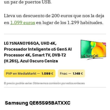
un par de puertos USB.
Lleva un descuento de 200 euros que nos la deja
en
1.099 euros
en lugar de los 1.299 habituales.
LG 75NANO766QA, UHD 4K,
Procesador Inteligente α5 Gen5 AI
Processor 4K, Smart TV, DVB-T2
(H.265), Azul Oscuro Ceniza
PVP en MediaMarkt —
1.099
€
Fnac —
1.149
€
El precio podría variar. Obtenemos comisión por estos enlaces
Samsung QE65S95BATXXC