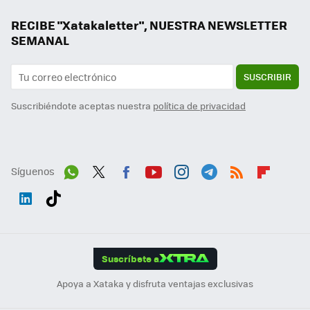
RECIBE "Xatakaletter", NUESTRA NEWSLETTER
SEMANAL
SUSCRIBIR
Suscribiéndote aceptas nuestra
política de privacidad
Síguenos
Wh
Twit
Fac
You
Inst
Tele
RSS
Flip
ats
ter
ebo
tub
agr
gra
boa
Link
Tikt
App
ok
e
am
m
rd
edI
ok
Suscríbete a
n
Apoya a Xataka y disfruta ventajas exclusivas