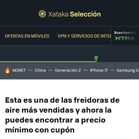
Suscríbete a
OFERTAS EN MÓVILES
VPN Y SERVICIOS DE INTERNET
OFER
HOY SE HABLA DE
AEMET
China
Generación Z
iPhone 17
Samsung G
Esta es una de las freidoras de
aire más vendidas y ahora la
puedes encontrar a precio
mínimo con cupón