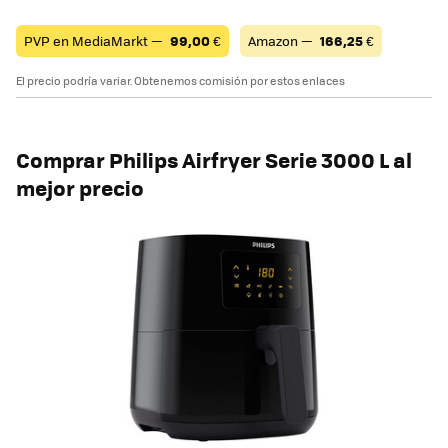
PVP en MediaMarkt —
99,00
€
Amazon —
166,25
€
El precio podría variar. Obtenemos comisión por estos enlaces
Comprar
Philips Airfryer Serie 3000 L
al
mejor precio