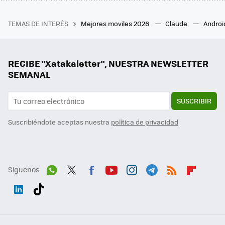
TEMAS DE INTERÉS
Mejores moviles 2026
Claude
Androi
RECIBE "Xatakaletter", NUESTRA NEWSLETTER
SEMANAL
SUSCRIBIR
Suscribiéndote aceptas nuestra
política de privacidad
Síguenos
Wh
Twit
Fac
You
Inst
Tele
RSS
Flip
ats
ter
ebo
tub
agr
gra
boa
Link
Tikt
App
ok
e
am
m
rd
edI
ok