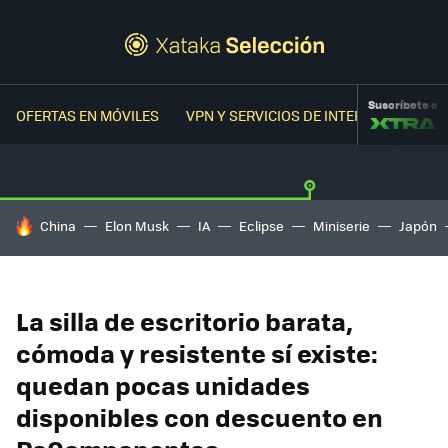
Suscríbete a
OFERTAS EN MÓVILES
VPN Y SERVICIOS DE INTERNET
OFER
HOY SE HABLA DE
China
Elon Musk
IA
Eclipse
Miniserie
Japón
La silla de escritorio barata,
cómoda y resistente sí existe:
quedan pocas unidades
disponibles con descuento en