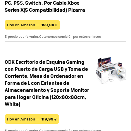
PC, PS5, Switch, Por Cable Xbox
Series X|S Compatibilidad) Pizarra
Hoy en Amazon —
159,99
€
El precio podría variar. Obtenemos comisión por estos enlaces
ODK Escritorio de Esquina Gaming
con Puerto de Carga USB y Toma de
Corriente, Mesa de Ordenador en
Forma de L con Estantes de
Almacenamiento y Soporte Monitor
para Hogar Oficina (120x80x88cm,
White)
Hoy en Amazon —
119,99
€
El precio podría variar. Obtenemos comisión por estos enlaces