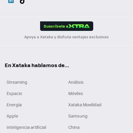
ats
ter
ebo
tub
agr
gra
boa
Link
Tikt
App
ok
e
am
m
rd
edI
ok
Suscríbete a
n
Apoya a Xataka y disfruta ventajas exclusivas
En Xataka hablamos de...
Streaming
Análisis
Espacio
Móviles
Energía
Xataka Movilidad
Apple
Samsung
Inteligencia artificial
China