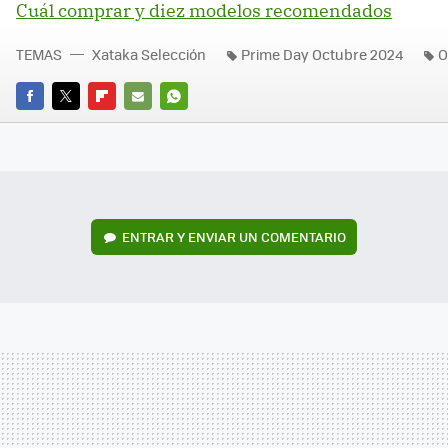
Cuál comprar y diez modelos recomendados
TEMAS
Xataka Selección
Prime Day Octubre 2024
O
FACEBOOK
TWITTER
FLIPBOARD
E-
WHATSAPP
MAIL
ENTRAR Y ENVIAR UN COMENTARIO