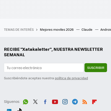
TEMAS DE INTERÉS
Mejores moviles 2026
Claude
Androi
RECIBE "Xatakaletter", NUESTRA NEWSLETTER
SEMANAL
SUSCRIBIR
Suscribiéndote aceptas nuestra
política de privacidad
Síguenos
Wh
Twit
Fac
You
Inst
Tele
RSS
Flip