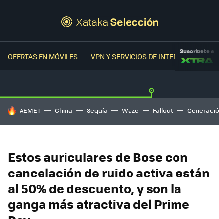
Suscríbete a
OFERTAS EN MÓVILES
VPN Y SERVICIOS DE INTERNET
OFER
HOY SE HABLA DE
AEMET
China
Sequía
Waze
Fallout
Generació
Estos auriculares de Bose con
cancelación de ruido activa están
al 50% de descuento, y son la
ganga más atractiva del Prime