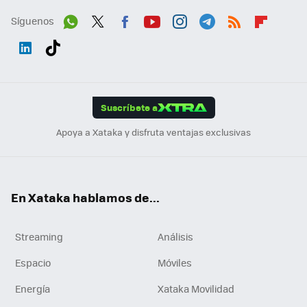
Síguenos
Wh
Twit
Fac
You
Inst
Tele
RSS
Flip
ats
ter
ebo
tub
agr
gra
boa
Link
Tikt
App
ok
e
am
m
rd
edI
ok
Suscríbete a
n
Apoya a Xataka y disfruta ventajas exclusivas
En Xataka hablamos de...
Streaming
Análisis
Espacio
Móviles
Energía
Xataka Movilidad