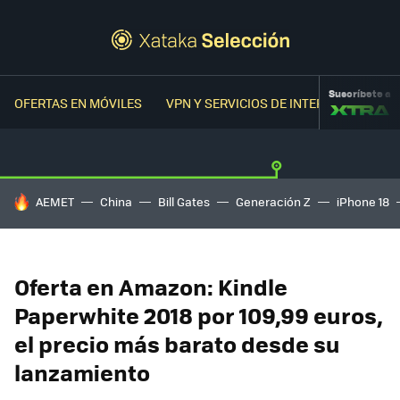
Suscríbete a
OFERTAS EN MÓVILES
VPN Y SERVICIOS DE INTERNET
OFER
HOY SE HABLA DE
AEMET
China
Bill Gates
Generación Z
iPhone 18
Oferta en Amazon: Kindle
Paperwhite 2018 por 109,99 euros,
el precio más barato desde su
lanzamiento