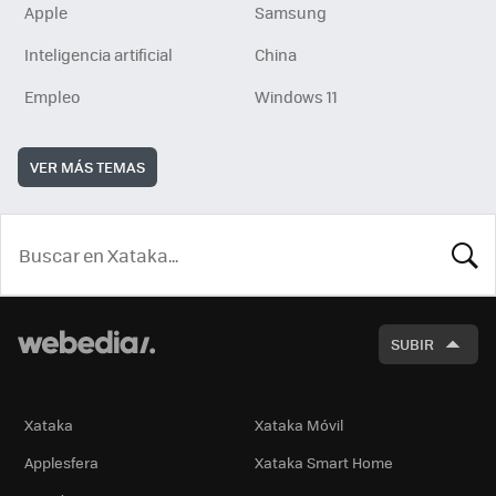
Apple
Samsung
Inteligencia artificial
China
Empleo
Windows 11
VER MÁS TEMAS
BUSCA
SUBIR
Xataka
Xataka Móvil
Applesfera
Xataka Smart Home