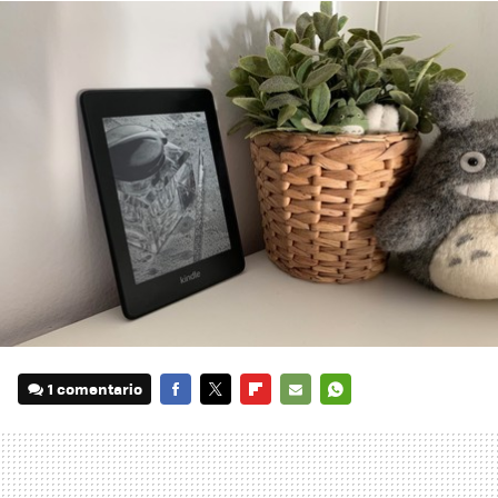
1 comentario
FACEBOOK
TWITTER
FLIPBOARD
E-
WHATSAPP
MAIL