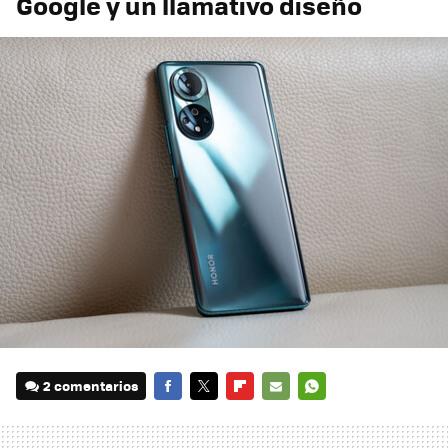
Google y un llamativo diseño
2 comentarios
FACEBOOK
TWITTER
FLIPBOARD
E-
WHATSAPP
MAIL