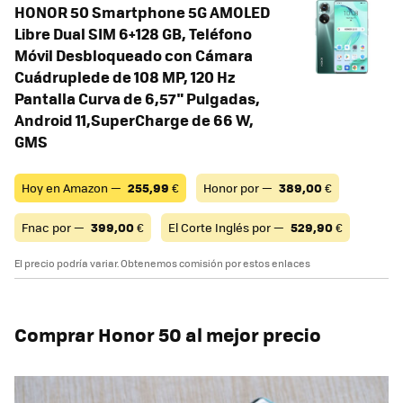
HONOR 50 Smartphone 5G AMOLED
Libre Dual SIM 6+128 GB, Teléfono
Móvil Desbloqueado con Cámara
Cuádruplede de 108 MP, 120 Hz
Pantalla Curva de 6,57" Pulgadas,
Android 11,SuperCharge de 66 W,
GMS
Hoy en Amazon —
255,99
€
Honor por —
389,00
€
Fnac por —
399,00
€
El Corte Inglés por —
529,90
€
El precio podría variar. Obtenemos comisión por estos enlaces
Comprar Honor 50 al mejor precio