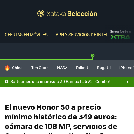
Suscríbete a
OFERTAS EN MÓVILES
VPN Y SERVICIOS DE INTERNET
OFER
HOY SE HABLA DE
China
Tim Cook
NASA
Fallout
Bugatti
iPhone 
🖨️ ¡Sorteamos una impresora 3D Bambu Lab A2L Combo!
El nuevo Honor 50 a precio
mínimo histórico de 349 euros:
cámara de 108 MP, servicios de