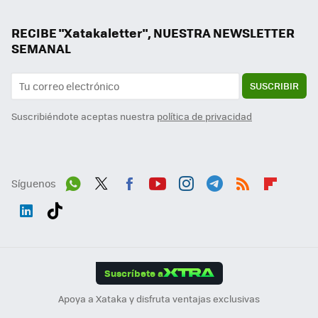
RECIBE "Xatakaletter", NUESTRA NEWSLETTER
SEMANAL
SUSCRIBIR
Suscribiéndote aceptas nuestra
política de privacidad
Síguenos
Wh
Twit
Fac
You
Inst
Tele
RSS
Flip
ats
ter
ebo
tub
agr
gra
boa
Link
Tikt
App
ok
e
am
m
rd
edI
ok
Suscríbete a
n
Apoya a Xataka y disfruta ventajas exclusivas