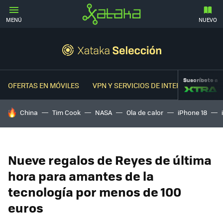
MENÚ
NUEVO
Suscríbete a
OFERTAS EN MÓVILES
VPN Y SERVICIOS DE INTERNET
OFER
HOY SE HABLA DE
China
Tim Cook
NASA
Ola de calor
iPhone 18
Nueve regalos de Reyes de última
hora para amantes de la
tecnología por menos de 100
euros