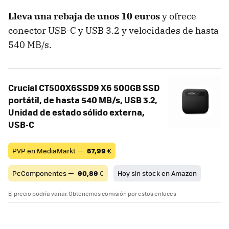
Lleva una rebaja de unos 10 euros
y ofrece
conector USB-C y USB 3.2 y velocidades de hasta
540 MB/s.
Crucial CT500X6SSD9 X6 500GB SSD
portátil, de hasta 540 MB/s, USB 3.2,
Unidad de estado sólido externa,
USB-C
PVP en MediaMarkt —
67,99
€
PcComponentes —
90,89
€
Hoy sin stock en Amazon
El precio podría variar. Obtenemos comisión por estos enlaces