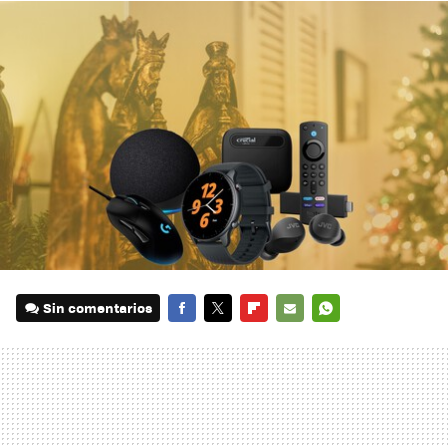
Sin comentarios
FACEBOOK
TWITTER
FLIPBOARD
E-
WHATSAPP
MAIL