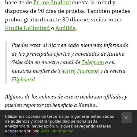
hacerte de
Prime Student
cuesta la mitad y
dispones de 90 días de prueba. También puedes
probar gratis durante 30 días servicios como
Kindle Unlimited
o
Audible
.
Puedes estar al día y en cada momento informado
de las principales ofertas y novedades de Xataka
Selección en nuestro canal de
Telegram
o en
nuestros perfiles de
Twitter
,
Facebook
y la revista
Flipboard
.
Algunos de los enlaces de este artículo son afiliados y
pueden reportar un beneficio a Xataka
.
Utilizamos cookies de terceros para generar estadísticas
TEMAS
Xataka Selección
Ver ofertas de tecnología
de audiencia y mostrar publicidad personalizada
analizando tu navegación. Si sigues navegando estarás
aceptando su uso.
Más información