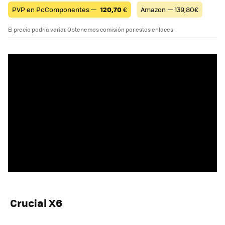
PVP en PcComponentes —
120,70
€
Amazon — 139,80€
El precio podría variar. Obtenemos comisión por estos enlaces
Crucial X6