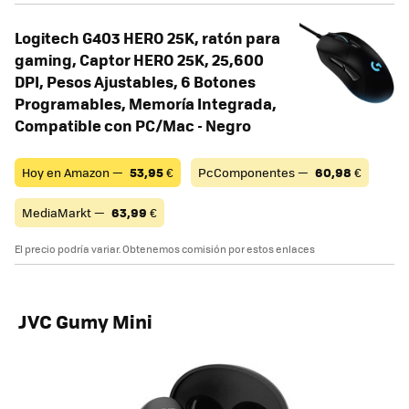
Logitech G403 HERO 25K, ratón para
gaming, Captor HERO 25K, 25,600
DPI, Pesos Ajustables, 6 Botones
Programables, Memoría Integrada,
Compatible con PC/Mac - Negro
Hoy en Amazon —
53,95
€
PcComponentes —
60,98
€
MediaMarkt —
63,99
€
El precio podría variar. Obtenemos comisión por estos enlaces
JVC Gumy Mini