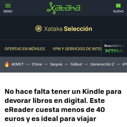
MENÚ
NUEVO
Suscríbete a
OFERTAS EN MÓVILES
VPN Y SERVICIOS DE INTERNET
OFER
HOY SE HABLA DE
AEMET
China
Sequía
Fallout
Generación Z
iP
No hace falta tener un Kindle para
devorar libros en digital. Este
eReader cuesta menos de 40
euros y es ideal para viajar