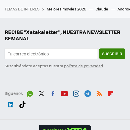
TEMAS DE INTERÉS
Mejores moviles 2026
Claude
Androi
RECIBE "Xatakaletter", NUESTRA NEWSLETTER
SEMANAL
SUSCRIBIR
Suscribiéndote aceptas nuestra
política de privacidad
Síguenos
Wh
Twit
Fac
You
Inst
Tele
RSS
Flip
ats
ter
ebo
tub
agr
gra
boa
Link
Tikt
App
ok
e
am
m
rd
edI
ok
Suscríbete a