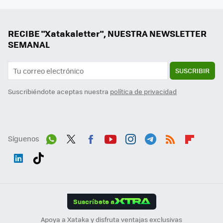
RECIBE "Xatakaletter", NUESTRA NEWSLETTER
SEMANAL
SUSCRIBIR
Suscribiéndote aceptas nuestra
política de privacidad
Síguenos
Wh
Twit
Fac
You
Inst
Tele
RSS
Flip
ats
ter
ebo
tub
agr
gra
boa
Link
Tikt
App
ok
e
am
m
rd
edI
ok
Suscríbete a
n
Apoya a Xataka y disfruta ventajas exclusivas