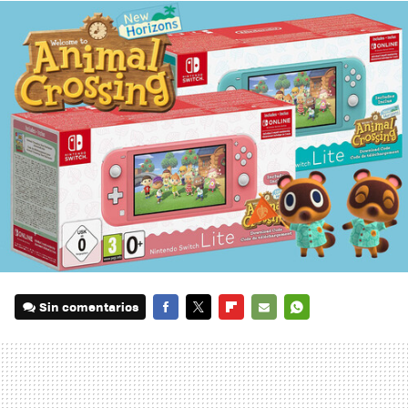
Sin comentarios
FACEBOOK
TWITTER
FLIPBOARD
E-
WHATSAPP
MAIL