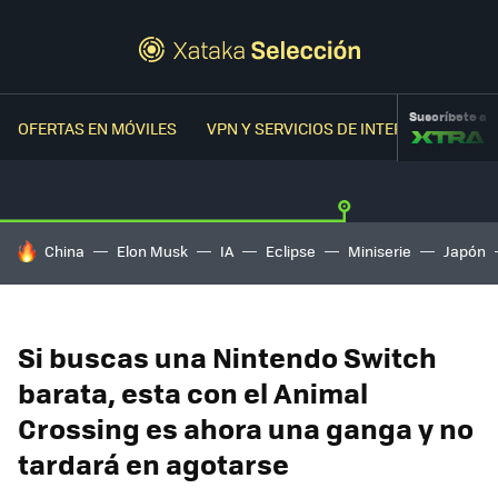
Suscríbete a
OFERTAS EN MÓVILES
VPN Y SERVICIOS DE INTERNET
OFER
HOY SE HABLA DE
China
Elon Musk
IA
Eclipse
Miniserie
Japón
Si buscas una Nintendo Switch
barata, esta con el Animal
Crossing es ahora una ganga y no
tardará en agotarse