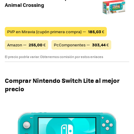
Animal Crossing
PVP en Miravia (cupón primera compra) —
185,03
€
Amazon —
255,00
€
PcComponentes —
303,44
€
El precio podría variar. Obtenemos comisión por estos enlaces
Comprar
Nintendo Switch Lite al mejor
precio