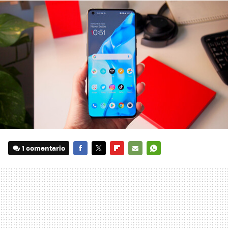
1 comentario
FACEBOOK
TWITTER
FLIPBOARD
E-
WHATSAPP
MAIL