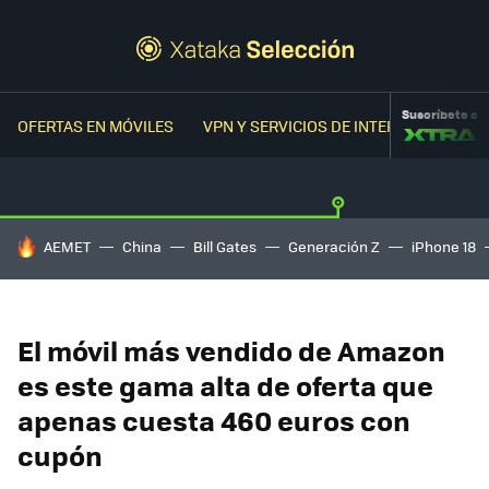
Suscríbete a
OFERTAS EN MÓVILES
VPN Y SERVICIOS DE INTERNET
OFER
HOY SE HABLA DE
AEMET
China
Bill Gates
Generación Z
iPhone 18
El móvil más vendido de Amazon
es este gama alta de oferta que
apenas cuesta 460 euros con
cupón