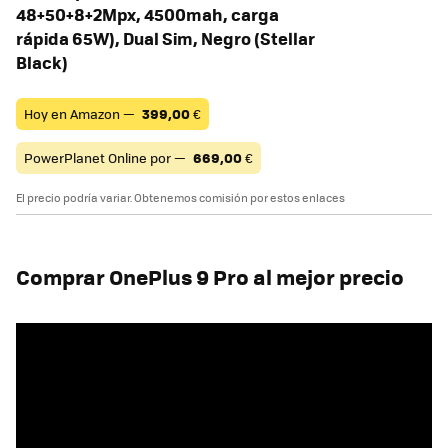
48+50+8+2Mpx, 4500mah, carga
rápida 65W), Dual Sim, Negro (Stellar
Black)
Hoy en Amazon —
399,00
€
PowerPlanet Online por —
669,00
€
El precio podría variar. Obtenemos comisión por estos enlaces
Comprar OnePlus 9 Pro al mejor precio