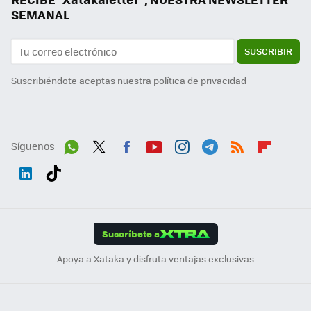
SEMANAL
SUSCRIBIR
Suscribiéndote aceptas nuestra
política de privacidad
Síguenos
Wh
Twit
Fac
You
Inst
Tele
RSS
Flip
ats
ter
ebo
tub
agr
gra
boa
Link
Tikt
App
ok
e
am
m
rd
edI
ok
Suscríbete a
n
Apoya a Xataka y disfruta ventajas exclusivas