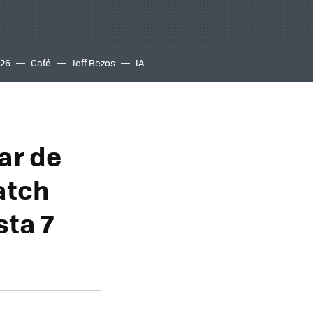
S26
Café
Jeff Bezos
IA
tar de
atch
sta 7