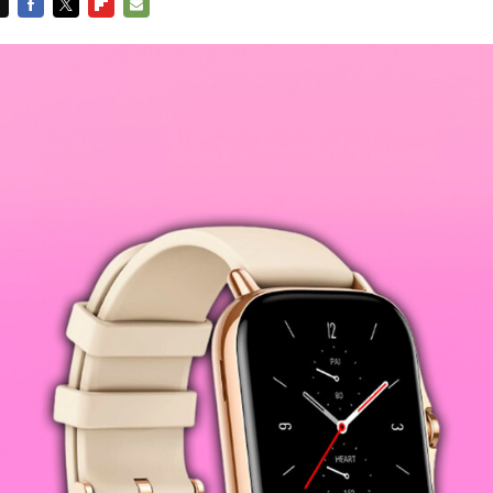
FACEBOOK
TWITTER
FLIPBOARD
E-
MAIL