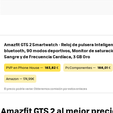
Amazfit GTS 2 Smartwatch - Reloj de pulsera Intelige
bluetooth, 90 modos deportivos, Monitor de saturaci
Sangre y de Frecuencia Cardíaca, 3 GB Oro
PVP en Phone House —
163,82
€
PcComponentes —
166,01
€
Amazon — 174,99€
El precio podría variar. Obtenemos comisión por estos enlaces
Amazfit GTS 2 al mejor preci