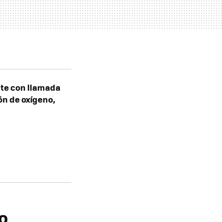
nte con llamada
ón de oxígeno,
o