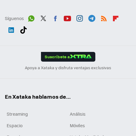
Síguenos
Wh
Twit
Fac
You
Inst
Tele
RSS
Flip
ats
ter
ebo
tub
agr
gra
boa
Link
Tikt
App
ok
e
am
m
rd
edI
ok
Suscríbete a
n
Apoya a Xataka y disfruta ventajas exclusivas
En Xataka hablamos de...
Streaming
Análisis
Espacio
Móviles