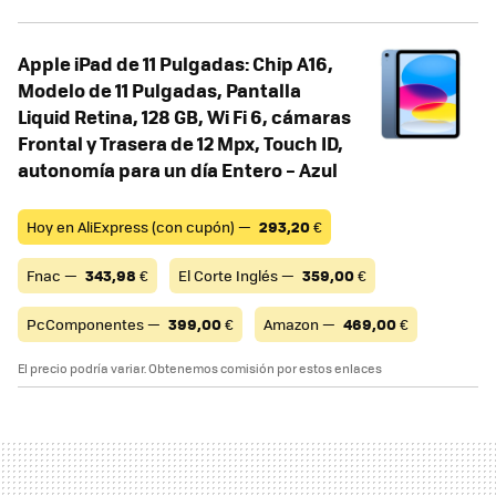
Apple iPad de 11 Pulgadas: Chip A16,
Modelo de 11 Pulgadas, Pantalla
Liquid Retina, 128 GB, Wi Fi 6, cámaras
Frontal y Trasera de 12 Mpx, Touch ID,
autonomía para un día Entero – Azul
Hoy en AliExpress (con cupón) —
293,20
€
Fnac —
343,98
€
El Corte Inglés —
359,00
€
PcComponentes —
399,00
€
Amazon —
469,00
€
El precio podría variar. Obtenemos comisión por estos enlaces