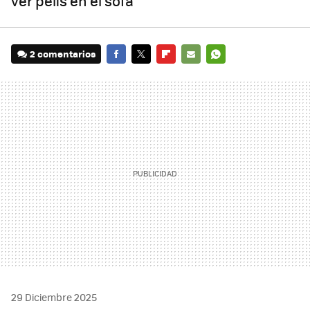
ver pelis en el sofá
2 comentarios
FACEBOOK
TWITTER
FLIPBOARD
E-
WHATSAPP
MAIL
29 Diciembre 2025