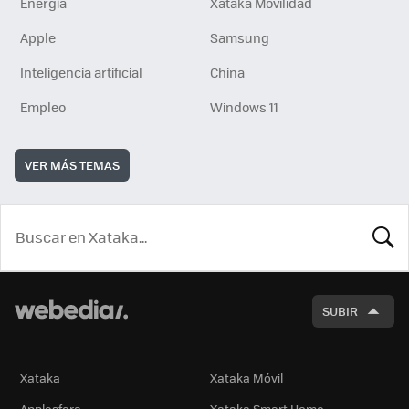
Energía
Xataka Movilidad
Apple
Samsung
Inteligencia artificial
China
Empleo
Windows 11
VER MÁS TEMAS
BUSCA
SUBIR
Xataka
Xataka Móvil
Applesfera
Xataka Smart Home