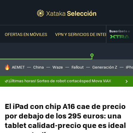
Suscríbete a
OFERTAS EN MÓVILES
VPN Y SERVICIOS DE INTERNET
OFER
HOY SE HABLA DE
AEMET
China
Waze
Fallout
Generación Z
iPh
🌿¡Últimas horas! Sorteo de robot cortacésped Mova ViAX
El iPad con chip A16 cae de precio
por debajo de los 295 euros: una
tablet calidad-precio que es ideal