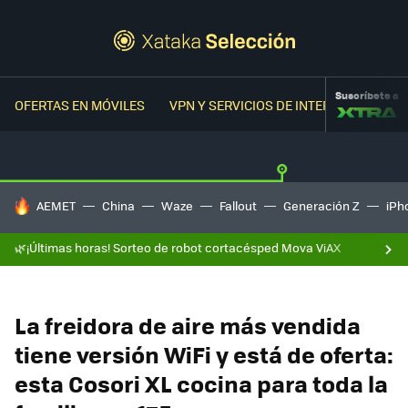
Suscríbete a
OFERTAS EN MÓVILES
VPN Y SERVICIOS DE INTERNET
OFER
HOY SE HABLA DE
AEMET
China
Waze
Fallout
Generación Z
iPh
🌿¡Últimas horas! Sorteo de robot cortacésped Mova ViAX
La freidora de aire más vendida
tiene versión WiFi y está de oferta:
esta Cosori XL cocina para toda la