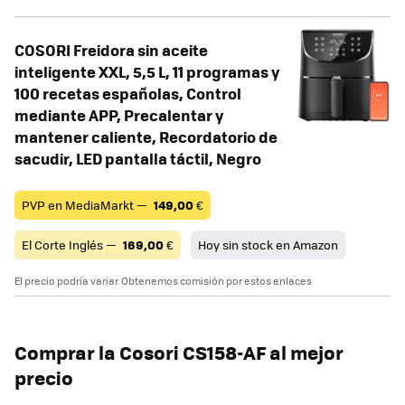
COSORI Freidora sin aceite
inteligente XXL, 5,5 L, 11 programas y
100 recetas españolas, Control
mediante APP, Precalentar y
mantener caliente, Recordatorio de
sacudir, LED pantalla táctil, Negro
PVP en MediaMarkt —
149,00
€
El Corte Inglés —
169,00
€
Hoy sin stock en Amazon
El precio podría variar. Obtenemos comisión por estos enlaces
Comprar la
Cosori CS158-AF
al mejor
precio