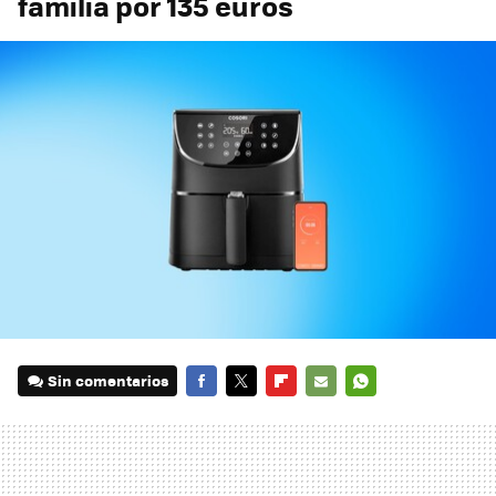
familia por 135 euros
Sin comentarios
FACEBOOK
TWITTER
FLIPBOARD
E-
WHATSAPP
MAIL