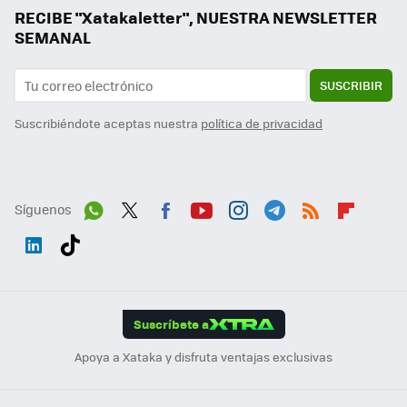
RECIBE "Xatakaletter", NUESTRA NEWSLETTER
SEMANAL
SUSCRIBIR
Suscribiéndote aceptas nuestra
política de privacidad
Síguenos
Wh
Twit
Fac
You
Inst
Tele
RSS
Flip
ats
ter
ebo
tub
agr
gra
boa
Link
Tikt
App
ok
e
am
m
rd
edI
ok
Suscríbete a
n
Apoya a Xataka y disfruta ventajas exclusivas