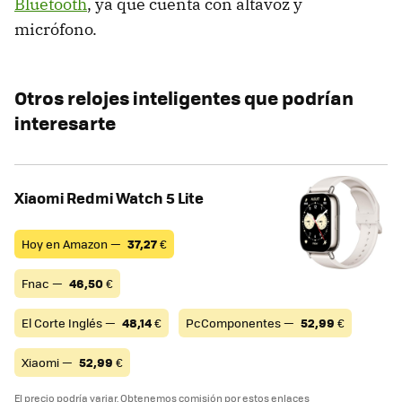
Bluetooth
, ya que cuenta con altavoz y
micrófono.
Otros relojes inteligentes que podrían
interesarte
Xiaomi Redmi Watch 5 Lite
Hoy en Amazon —
37,27
€
Fnac —
46,50
€
El Corte Inglés —
48,14
€
PcComponentes —
52,99
€
Xiaomi —
52,99
€
El precio podría variar. Obtenemos comisión por estos enlaces