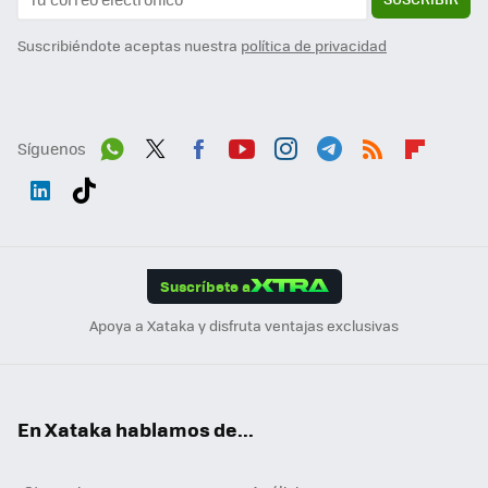
Suscribiéndote aceptas nuestra
política de privacidad
Síguenos
Wh
Twit
Fac
You
Inst
Tele
RSS
Flip
ats
ter
ebo
tub
agr
gra
boa
Link
Tikt
App
ok
e
am
m
rd
edI
ok
Suscríbete a
n
Apoya a Xataka y disfruta ventajas exclusivas
En Xataka hablamos de...