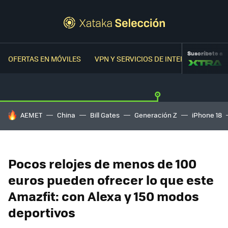
Suscríbete a
OFERTAS EN MÓVILES
VPN Y SERVICIOS DE INTERNET
OFER
HOY SE HABLA DE
AEMET
China
Bill Gates
Generación Z
iPhone 18
Pocos relojes de menos de 100
euros pueden ofrecer lo que este
Amazfit: con Alexa y 150 modos
deportivos