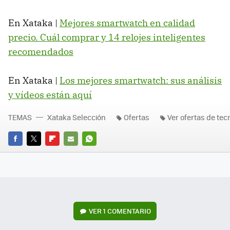
En Xataka |
Mejores smartwatch en calidad
precio. Cuál comprar y 14 relojes inteligentes
recomendados
En Xataka |
Los mejores smartwatch: sus análisis
y vídeos están aquí
TEMAS
Xataka Selección
Ofertas
Ver ofertas de tec
FACEBOOK
TWITTER
FLIPBOARD
E-
WHATSAPP
MAIL
VER
1 COMENTARIO