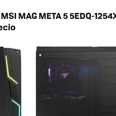
r
MSI MAG META 5 5EDQ-125
ecio