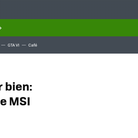
GTA VI
Café
 bien:
de MSI