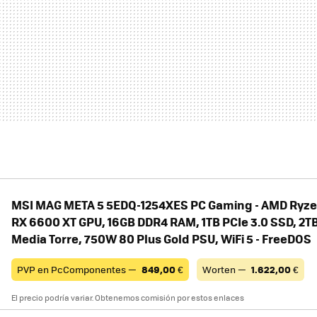
MSI MAG META 5 5EDQ-1254XES PC Gaming - AMD Ryze
RX 6600 XT GPU, 16GB DDR4 RAM, 1TB PCIe 3.0 SSD, 2T
Media Torre, 750W 80 Plus Gold PSU, WiFi 5 - FreeDOS
PVP en PcComponentes —
849,00
€
Worten —
1.622,00
€
El precio podría variar. Obtenemos comisión por estos enlaces