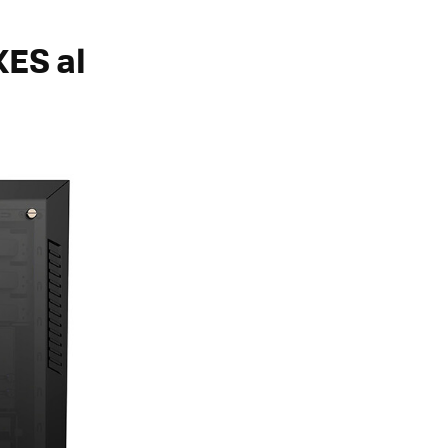
4XES
al