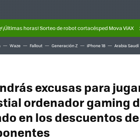
🌿¡Últimas horas! Sorteo de robot cortacésped Mova ViAX
a
Waze
Fallout
Generación Z
iPhone 18
Arabia Saudí
endrás excusas para jugar
stial ordenador gaming 
ndo en los descuentos de
onentes