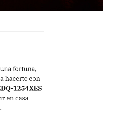
 una fortuna,
ra hacerte con
EDQ-1254XES
bir en casa
.