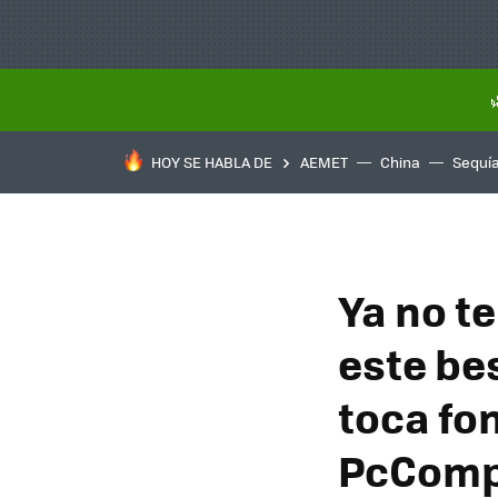
HOY SE HABLA DE
AEMET
China
Sequí
Ya no t
este be
toca fo
PcComp