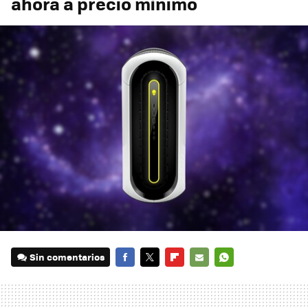
ahora a precio mínimo
Sin comentarios
FACEBOOK
TWITTER
FLIPBOARD
E-
WHATSAPP
MAIL