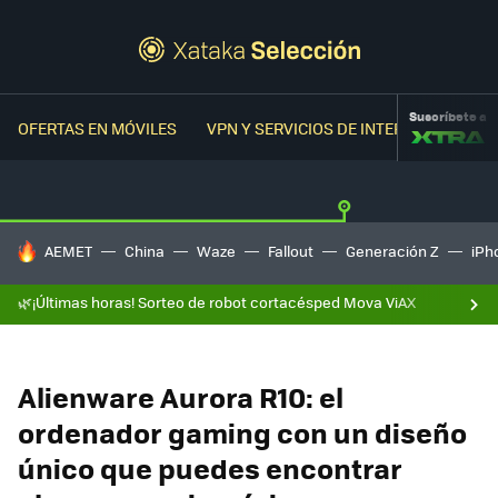
Suscríbete a
OFERTAS EN MÓVILES
VPN Y SERVICIOS DE INTERNET
OFER
HOY SE HABLA DE
AEMET
China
Waze
Fallout
Generación Z
iPh
🌿¡Últimas horas! Sorteo de robot cortacésped Mova ViAX
Alienware Aurora R10: el
ordenador gaming con un diseño
único que puedes encontrar