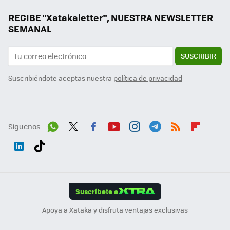
RECIBE "Xatakaletter", NUESTRA NEWSLETTER
SEMANAL
SUSCRIBIR
Suscribiéndote aceptas nuestra
política de privacidad
Síguenos
Wh
Twit
Fac
You
Inst
Tele
RSS
Flip
ats
ter
ebo
tub
agr
gra
boa
Link
Tikt
App
ok
e
am
m
rd
edI
ok
Suscríbete a
n
Apoya a Xataka y disfruta ventajas exclusivas