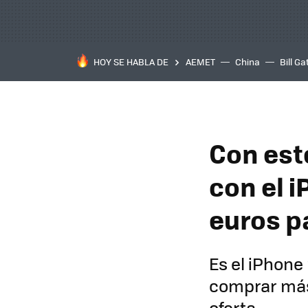
HOY SE HABLA DE
AEMET
China
Bill Ga
Con est
con el 
euros p
Es el iPhone
comprar más 
oferta