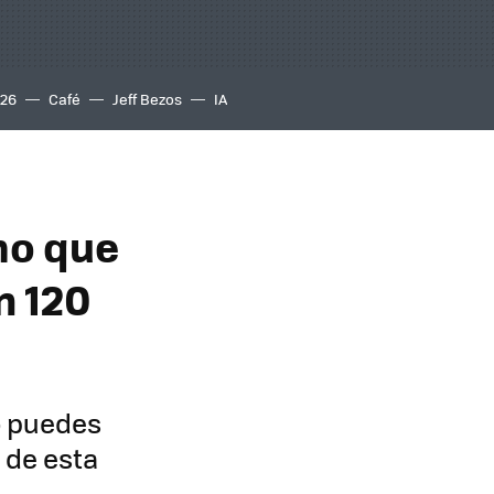
S26
Café
Jeff Bezos
IA
mo que
n 120
lo puedes
 de esta