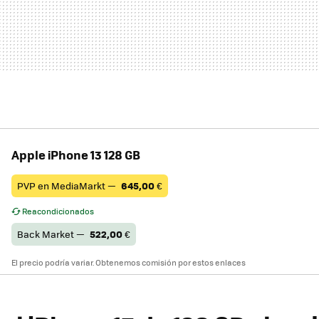
Apple iPhone 13 128 GB
PVP en MediaMarkt —
645,00
€
Reacondicionados
Back Market —
522,00
€
El precio podría variar. Obtenemos comisión por estos enlaces