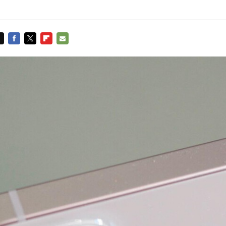
FACEBOOK
TWITTER
FLIPBOARD
E-
MAIL