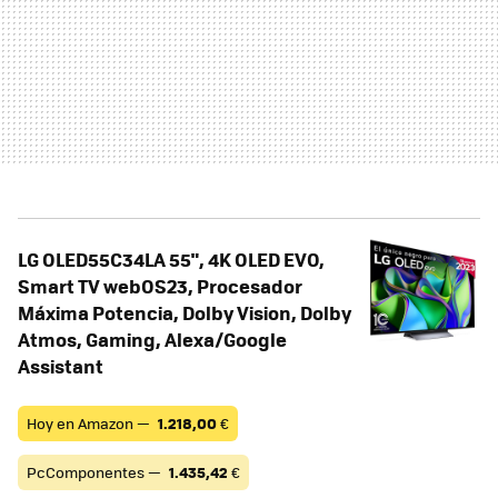
LG OLED55C34LA 55", 4K OLED EVO,
Smart TV webOS23, Procesador
Máxima Potencia, Dolby Vision, Dolby
Atmos, Gaming, Alexa/Google
Assistant
Hoy en Amazon —
1.218,00
€
PcComponentes —
1.435,42
€