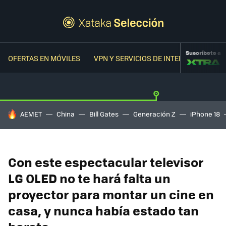
Suscríbete a
OFERTAS EN MÓVILES
VPN Y SERVICIOS DE INTERNET
OFER
HOY SE HABLA DE
AEMET
China
Bill Gates
Generación Z
iPhone 18
Con este espectacular televisor
LG OLED no te hará falta un
proyector para montar un cine en
casa, y nunca había estado tan