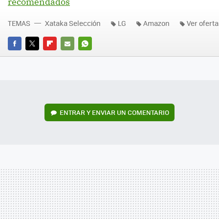
recomendados
TEMAS
Xataka Selección
LG
Amazon
Ver ofert
FACEBOOK
TWITTER
FLIPBOARD
E-
WHATSAPP
MAIL
ENTRAR Y ENVIAR UN COMENTARIO