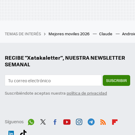
TEMAS DE INTERÉS
Mejores moviles 2026
Claude
Androi
RECIBE "Xatakaletter", NUESTRA NEWSLETTER
SEMANAL
SUSCRIBIR
Suscribiéndote aceptas nuestra
política de privacidad
Síguenos
Wh
Twit
Fac
You
Inst
Tele
RSS
Flip