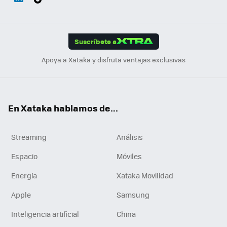
ats
ter
ebo
tub
agr
gra
boa
Link
Tikt
App
ok
e
am
m
rd
edI
ok
Suscríbete a
n
Apoya a Xataka y disfruta ventajas exclusivas
En Xataka hablamos de...
Streaming
Análisis
Espacio
Móviles
Energía
Xataka Movilidad
Apple
Samsung
Inteligencia artificial
China