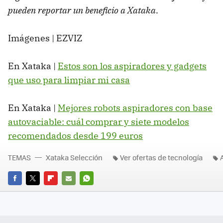
pueden reportar un beneficio a Xataka
.
Imágenes | EZVIZ
En Xataka |
Estos son los aspiradores y gadgets
que uso para limpiar mi casa
En Xataka |
Mejores robots aspiradores con base
autovaciable: cuál comprar y siete modelos
recomendados desde 199 euros
TEMAS
Xataka Selección
Ver ofertas de tecnología
FACEBOOK
TWITTER
FLIPBOARD
E-
WHATSAPP
MAIL