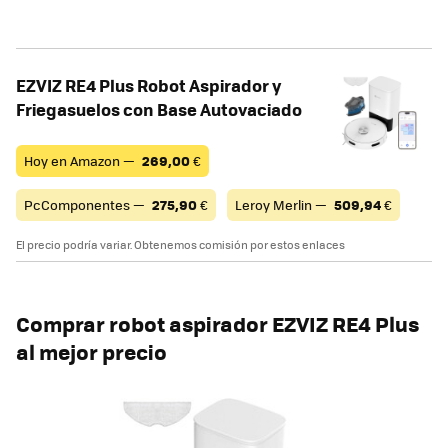
EZVIZ RE4 Plus Robot Aspirador y
Friegasuelos con Base Autovaciado
Hoy en Amazon —
269,00
€
PcComponentes —
275,90
€
Leroy Merlin —
509,94
€
El precio podría variar. Obtenemos comisión por estos enlaces
Comprar robot aspirador
EZVIZ RE4 Plus
al mejor precio