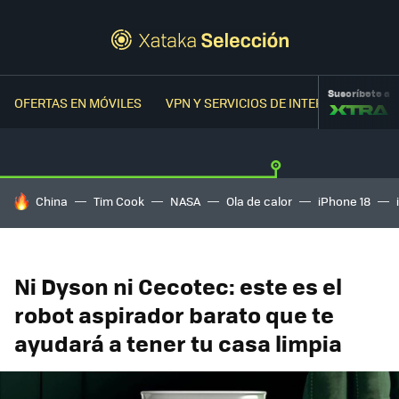
Suscríbete a
OFERTAS EN MÓVILES
VPN Y SERVICIOS DE INTERNET
OFER
HOY SE HABLA DE
China
Tim Cook
NASA
Ola de calor
iPhone 18
Ni Dyson ni Cecotec: este es el
robot aspirador barato que te
ayudará a tener tu casa limpia