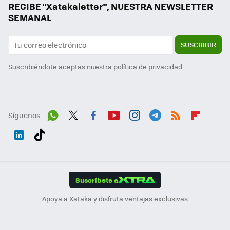
RECIBE "Xatakaletter", NUESTRA NEWSLETTER
SEMANAL
SUSCRIBIR
Suscribiéndote aceptas nuestra
política de privacidad
Síguenos
Wh
Twit
Fac
You
Inst
Tele
RSS
Flip
ats
ter
ebo
tub
agr
gra
boa
Link
Tikt
App
ok
e
am
m
rd
edI
ok
Suscríbete a
n
Apoya a Xataka y disfruta ventajas exclusivas