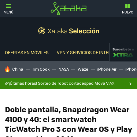
MENÚ
NUEVO
Suscríbete a
OFERTAS EN MÓVILES
VPN Y SERVICIOS DE INTERNET
OFER
HOY SE HABLA DE
China
Tim Cook
NASA
Waze
iPhone Air
iPhone
🌿¡Últimas horas! Sorteo de robot cortacésped Mova ViAX
Doble pantalla, Snapdragon Wear
4100 y 4G: el smartwatch
TicWatch Pro 3 con Wear OS y Play