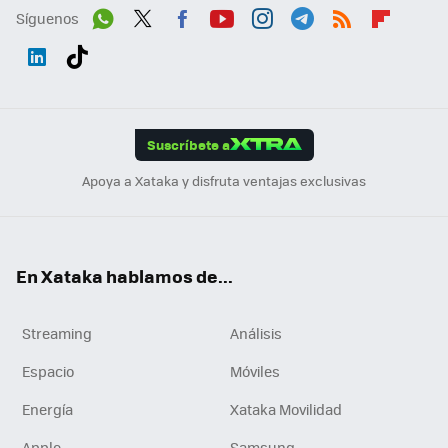
Síguenos
Wh
Twit
Fac
You
Inst
Tele
RSS
Flip
ats
ter
ebo
tub
agr
gra
boa
Link
Tikt
App
ok
e
am
m
rd
edI
ok
Suscríbete a
n
Apoya a Xataka y disfruta ventajas exclusivas
En Xataka hablamos de...
Streaming
Análisis
Espacio
Móviles
Energía
Xataka Movilidad
Apple
Samsung