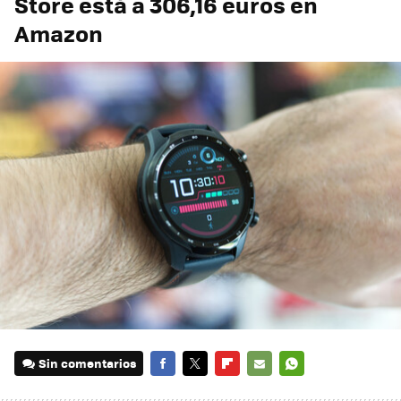
Store está a 306,16 euros en
Amazon
Sin comentarios
FACEBOOK
TWITTER
FLIPBOARD
E-
WHATSAPP