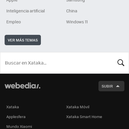
Inteligencia artificial
China
Empleo
Windows 11
VER MÁS TEMAS
BUSCA
SUBIR
Xataka
Xataka Móvil
Applesfera
Xataka Smart Home
Mundo Xiaomi