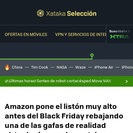
Suscríbete a
OFERTAS EN MÓVILES
VPN Y SERVICIOS DE INTERNET
OFER
HOY SE HABLA DE
China
Tim Cook
NASA
Waze
iPhone Air
iPhone
🌿¡Últimas horas! Sorteo de robot cortacésped Mova ViAX
Amazon pone el listón muy alto
antes del Black Friday rebajando
una de las gafas de realidad