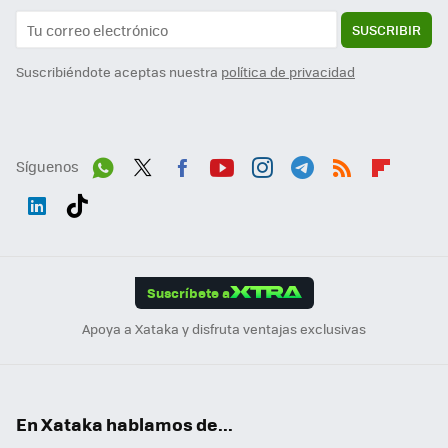
SUSCRIBIR
Suscribiéndote aceptas nuestra
política de privacidad
Síguenos
Wh
Twit
Fac
You
Inst
Tele
RSS
Flip
ats
ter
ebo
tub
agr
gra
boa
Link
Tikt
App
ok
e
am
m
rd
edI
ok
Suscríbete a
n
Apoya a Xataka y disfruta ventajas exclusivas
En Xataka hablamos de...