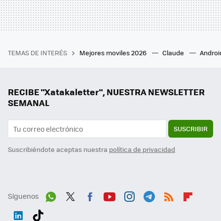
TEMAS DE INTERÉS
Mejores moviles 2026
Claude
Androi
RECIBE "Xatakaletter", NUESTRA NEWSLETTER
SEMANAL
SUSCRIBIR
Suscribiéndote aceptas nuestra
política de privacidad
Síguenos
Wh
Twit
Fac
You
Inst
Tele
RSS
Flip