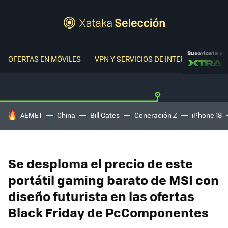
Suscríbete a
OFERTAS EN MÓVILES
VPN Y SERVICIOS DE INTERNET
OFER
HOY SE HABLA DE
AEMET
China
Bill Gates
Generación Z
iPhone 18
Se desploma el precio de este
portátil gaming barato de MSI con
diseño futurista en las ofertas
Black Friday de PcComponentes