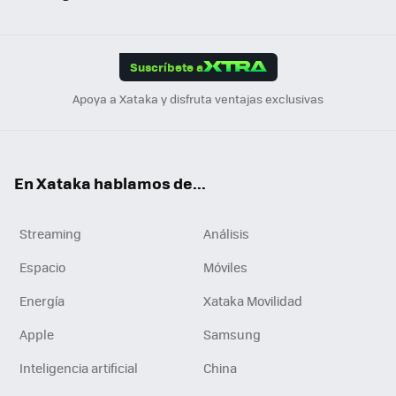
ats
ter
ebo
tub
agr
gra
boa
Link
Tikt
App
ok
e
am
m
rd
edI
ok
Suscríbete a
n
Apoya a Xataka y disfruta ventajas exclusivas
En Xataka hablamos de...
Streaming
Análisis
Espacio
Móviles
Energía
Xataka Movilidad
Apple
Samsung
Inteligencia artificial
China