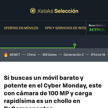
Suscríbete a
OFERTAS EN MÓVILES
VPN Y SERVICIOS DE INTERNET
OFER
HOY SE HABLA DE
AEMET
China
Bill Gates
Generación Z
iPhone 18
Si buscas un móvil barato y
potente en el Cyber Monday, este
con cámara de 100 MP y carga
rapidísima es un chollo en