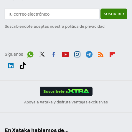
SUSCRIBIR
Suscribiéndote aceptas nuestra
política de privacidad
Síguenos
Wh
Twit
Fac
You
Inst
Tele
RSS
Flip
ats
ter
ebo
tub
agr
gra
boa
Link
Tikt
App
ok
e
am
m
rd
edI
ok
Suscríbete a
n
Apoya a Xataka y disfruta ventajas exclusivas
En Xataka hablamos de...