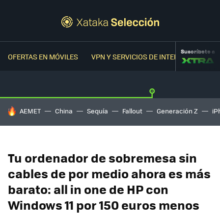
Suscríbete a
OFERTAS EN MÓVILES
VPN Y SERVICIOS DE INTERNET
OFER
HOY SE HABLA DE
AEMET
China
Sequía
Fallout
Generación Z
iP
Tu ordenador de sobremesa sin
cables de por medio ahora es más
barato: all in one de HP con
Windows 11 por 150 euros menos