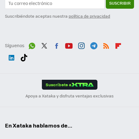
SUSCRIBIR
Suscribiéndote aceptas nuestra
política de privacidad
Síguenos
Wh
Twit
Fac
You
Inst
Tele
RSS
Flip
ats
ter
ebo
tub
agr
gra
boa
Link
Tikt
App
ok
e
am
m
rd
edI
ok
Suscríbete a
n
Apoya a Xataka y disfruta ventajas exclusivas
En Xataka hablamos de...