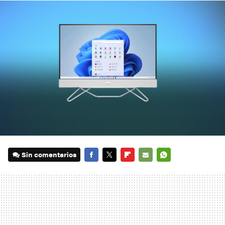
Sin comentarios
FACEBOOK
TWITTER
FLIPBOARD
E-
WHATSAPP
MAIL