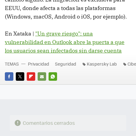
EEUU, donde afecta a todas las plataformas
(Windows, macOS, Android o iOS, por ejemplo).
En Xataka |
"Un grave riesgo": una
vulnerabilidad en Outlook abre la puerta a que
los usuarios sean infectados sin darse cuenta
TEMAS
Privacidad
Seguridad
Kaspersky Lab
Cib
FACEBOOK
TWITTER
FLIPBOARD
E-
WHATSAPP
MAIL
Comentarios cerrados