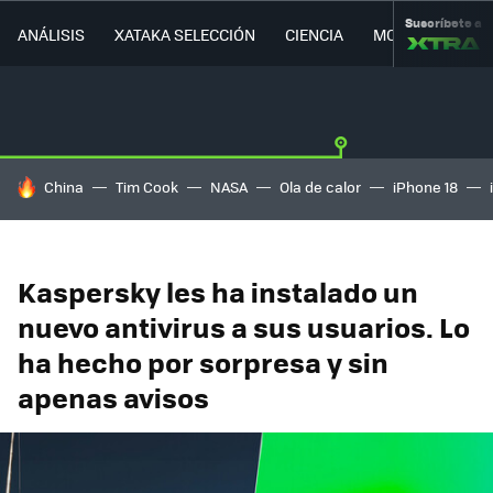
Suscríbete a
ANÁLISIS
XATAKA SELECCIÓN
CIENCIA
MOVILIDAD
HOY SE HABLA DE
China
Tim Cook
NASA
Ola de calor
iPhone 18
Kaspersky les ha instalado un
nuevo antivirus a sus usuarios. Lo
ha hecho por sorpresa y sin
apenas avisos