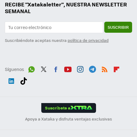
RECIBE "Xatakaletter", NUESTRA NEWSLETTER
SEMANAL
SUSCRIBIR
Suscribiéndote aceptas nuestra
política de privacidad
Síguenos
Wh
Twit
Fac
You
Inst
Tele
RSS
Flip
ats
ter
ebo
tub
agr
gra
boa
Link
Tikt
App
ok
e
am
m
rd
edI
ok
Suscríbete a
n
Apoya a Xataka y disfruta ventajas exclusivas