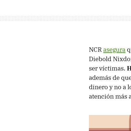
NCR
asegura
q
Diebold Nixdor
ser víctimas.
H
además de que 
dinero y no a 
atención más a