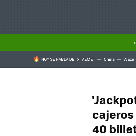
HOY SE HABLA DE
AEMET
China
Waze
'Jackpot
cajeros
40 bill