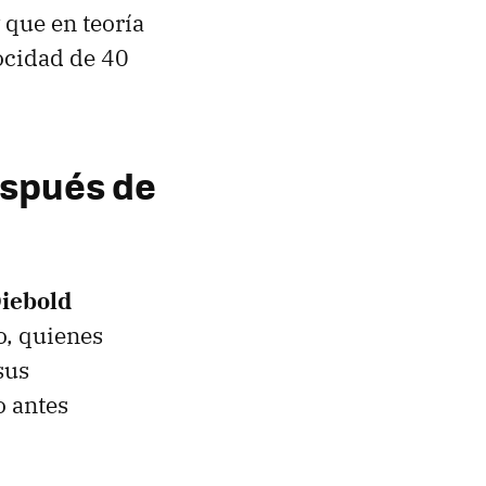
 que en teoría
ocidad de 40
espués de
iebold
o, quienes
sus
o antes