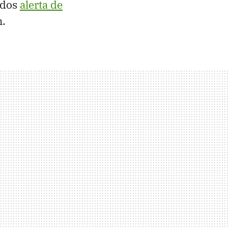
idos
alerta de
n.