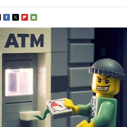
FACEBOOK
TWITTER
FLIPBOARD
E-
MAIL