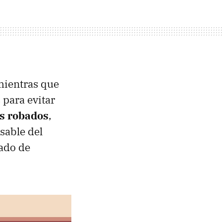
mientras que
 para evitar
os robados
,
sable del
mado de