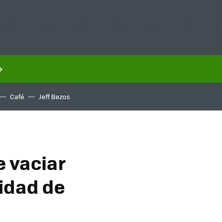
Café
Jeff Bezos
e vaciar
idad de