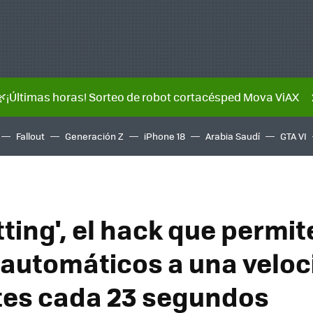
🌿¡Últimas horas! Sorteo de robot cortacésped Mova ViAX
Fallout
Generación Z
iPhone 18
Arabia Saudí
GTA VI
ting', el hack que permit
 automáticos a una veloc
etes cada 23 segundos