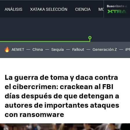
Suscríbete a
ANÁLISIS
XATAKA SELECCIÓN
CIENCIA
MOVILIDAD
HOY SE HABLA DE
AEMET
China
Sequía
Fallout
Generación Z
iP
La guerra de toma y daca contra
el cibercrimen: crackean al FBI
días después de que detengan a
autores de importantes ataques
con ransomware