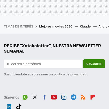
TEMAS DE INTERÉS
Mejores moviles 2026
Claude
Androi
RECIBE "Xatakaletter", NUESTRA NEWSLETTER
SEMANAL
SUSCRIBIR
Suscribiéndote aceptas nuestra
política de privacidad
Síguenos
Wh
Twit
Fac
You
Inst
Tele
RSS
Flip