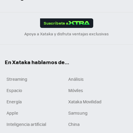
ats
ter
ebo
tub
agr
gra
boa
Link
Tikt
App
ok
e
am
m
rd
edI
ok
Suscríbete a
n
Apoya a Xataka y disfruta ventajas exclusivas
En Xataka hablamos de...
Streaming
Análisis
Espacio
Móviles
Energía
Xataka Movilidad
Apple
Samsung
Inteligencia artificial
China