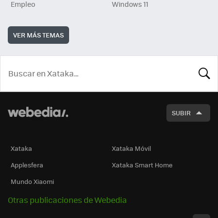
Empleo
Windows 11
VER MÁS TEMAS
BUSCA
SUBIR
Xataka
Xataka Móvil
Applesfera
Xataka Smart Home
Mundo Xiaomi
Otras publicaciones de Webedia