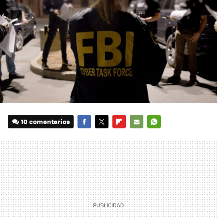
10 comentarios
FACEBOOK
TWITTER
FLIPBOARD
E-
WHATSAPP
MAIL