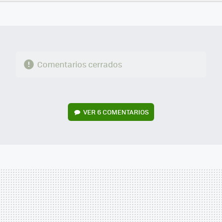
FACEBOOK
TWITTER
FLIPBOARD
E-
WHATSAPP
MAIL
Comentarios cerrados
VER
6 COMENTARIOS