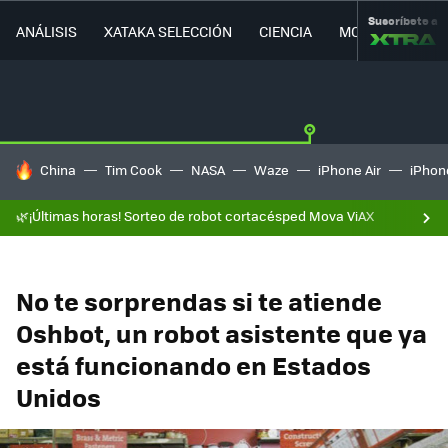
Suscríbete a
ANÁLISIS
XATAKA SELECCIÓN
CIENCIA
MOVILIDAD
HOY SE HABLA DE
China
Tim Cook
NASA
Waze
iPhone Air
iPhone
🌿¡Últimas horas! Sorteo de robot cortacésped Mova ViAX
No te sorprendas si te atiende
Oshbot, un robot asistente que ya
está funcionando en Estados
Unidos