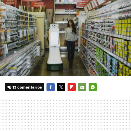
13 comentarios
FACEBOOK
TWITTER
FLIPBOARD
E-
WHATSAPP
MAIL