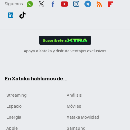
Síguenos
Wh
Twit
Fac
You
Inst
Tele
RSS
Flip
ats
ter
ebo
tub
agr
gra
boa
Link
Tikt
App
ok
e
am
m
rd
edI
ok
Suscríbete a
n
Apoya a Xataka y disfruta ventajas exclusivas
En Xataka hablamos de...
Streaming
Análisis
Espacio
Móviles
Energía
Xataka Movilidad
Apple
Samsung