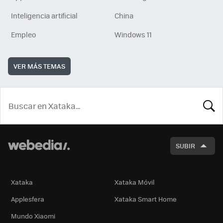
Inteligencia artificial
China
Empleo
Windows 11
VER MÁS TEMAS
BUSCA
SUBIR
Xataka
Xataka Móvil
Applesfera
Xataka Smart Home
Mundo Xiaomi