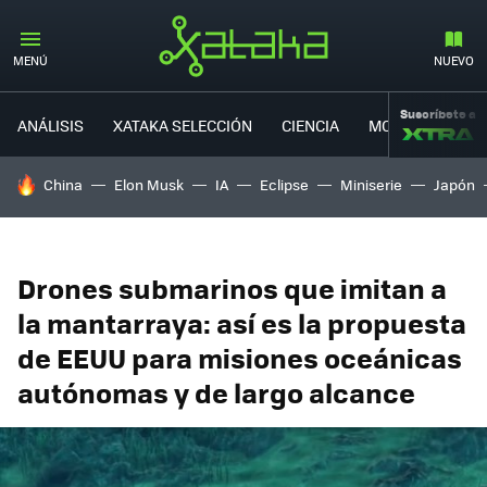
MENÚ
NUEVO
Suscríbete a
ANÁLISIS
XATAKA SELECCIÓN
CIENCIA
MOVILIDAD
HOY SE HABLA DE
China
Elon Musk
IA
Eclipse
Miniserie
Japón
Drones submarinos que imitan a
la mantarraya: así es la propuesta
de EEUU para misiones oceánicas
autónomas y de largo alcance