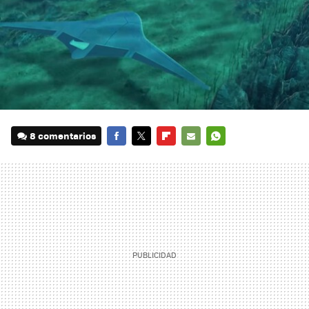
8 comentarios
FACEBOOK
TWITTER
FLIPBOARD
E-
WHATSAPP
MAIL