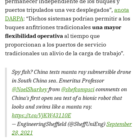
permanecer independiente de los buques y
puertos tripulados una vez desplegados”,
anota
DARPA
: “Dichos sistemas podrían permitir a los
buques anfitriones tradicionales
una mayor
flexibilidad operativa
al tiempo que
proporcionan a los puertos de servicio
tradicionales un alivio de la carga de trabajo”.
Spy fish? China tests manta ray submersible drone
in South China sea. Emeritus Professor
@NoelSharkey
from
@shefcompsci
comments on
China's first open sea test of a bionic robot that
looks and swims like a manta ray.
https://t.co/VjKW43110E
— EngineeringSheffield (@SheffUniEng)
September
28, 2021