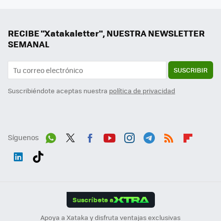
RECIBE "Xatakaletter", NUESTRA NEWSLETTER
SEMANAL
SUSCRIBIR
Suscribiéndote aceptas nuestra
política de privacidad
Síguenos
Wh
Twit
Fac
You
Inst
Tele
RSS
Flip
ats
ter
ebo
tub
agr
gra
boa
Link
Tikt
App
ok
e
am
m
rd
edI
ok
Suscríbete a
n
Apoya a Xataka y disfruta ventajas exclusivas