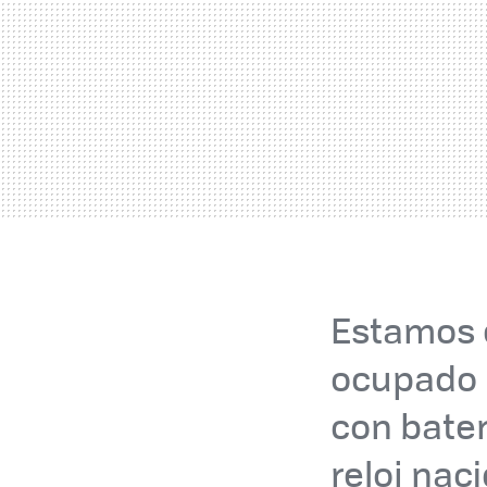
Estamos e
ocupado 
con bater
reloj nac