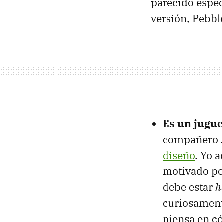
parecido espec
versión, Pebb
Es un jugue
compañero J
diseño
. Yo 
motivado por
debe estar
h
curiosamente
piensa en c