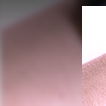
FACEBOOK
TWITTER
FLIPBOARD
E-
MAIL