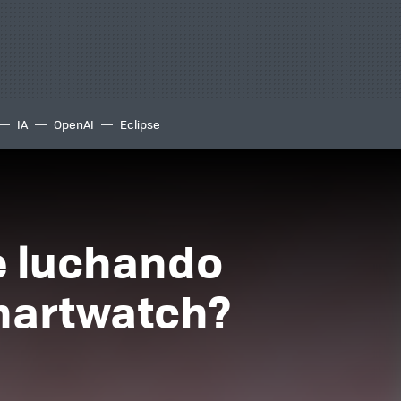
IA
OpenAI
Eclipse
e luchando
martwatch?