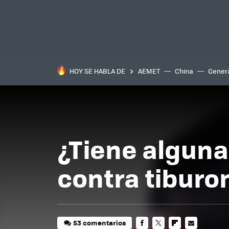
HOY SE HABLA DE
AEMET
China
Gener
¿Tiene alguna
contra tibur
53 comentarios