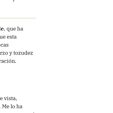
le
, que ha
ue esta
ocas
erzo y tozudez
ración.
 vista,
. Me lo ha