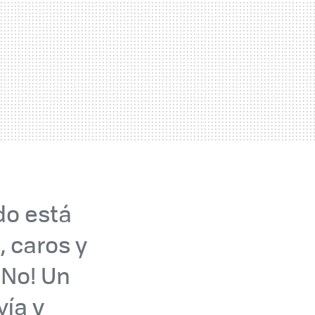
do está
 caros y
¡No! Un
vía y