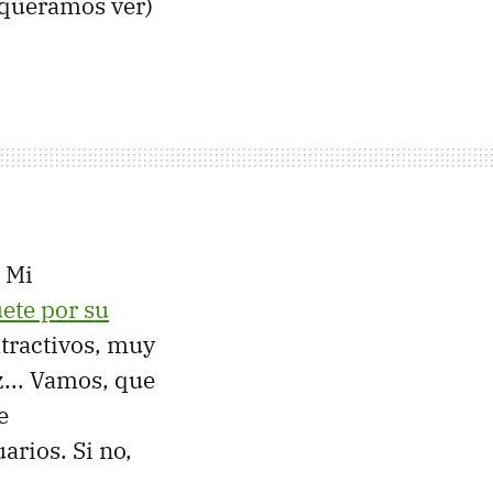
 queramos ver)
. Mi
uete por su
atractivos, muy
z... Vamos, que
e
arios. Si no,