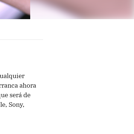
cualquier
rranca ahora
que será de
le, Sony,