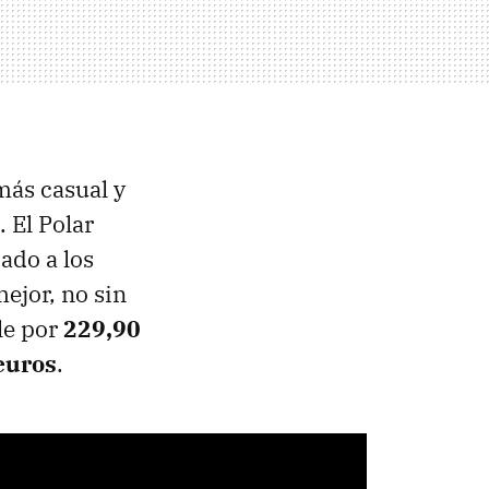
 más casual y
 El Polar
ado a los
ejor, no sin
le por
229,90
euros
.