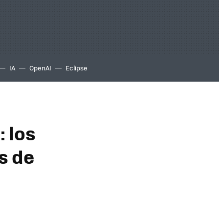
IA
OpenAI
Eclipse
: los
s de