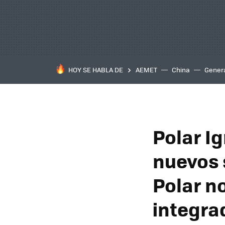
HOY SE HABLA DE
AEMET
China
Gener
Polar Ig
nuevos 
Polar no
integra