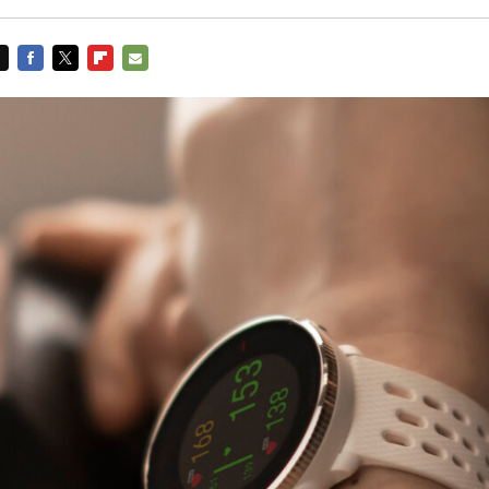
FACEBOOK
TWITTER
FLIPBOARD
E-
MAIL