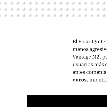
El Polar Ignite
menos agresivo
Vantage M2, po
usuarios más d
antes comentar
euros
, mientr