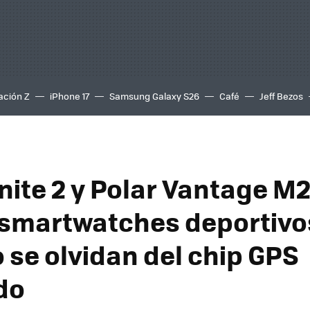
ación Z
iPhone 17
Samsung Galaxy S26
Café
Jeff Bezos
nite 2 y Polar Vantage M2
smartwatches deportivo
 se olvidan del chip GPS
do