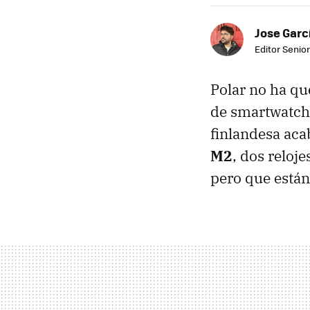
Jose Garc
Editor Senior
Polar no ha qu
de smartwatche
finlandesa aca
M2
, dos reloj
pero que están