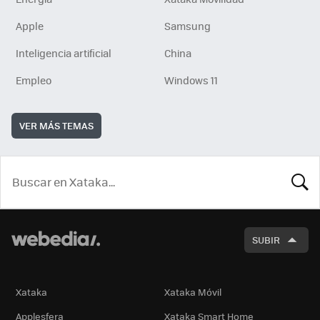
Apple
Samsung
Inteligencia artificial
China
Empleo
Windows 11
VER MÁS TEMAS
BUSCA
SUBIR
Xataka
Xataka Móvil
Applesfera
Xataka Smart Home