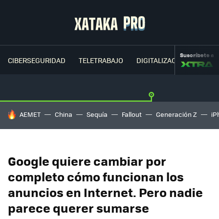
Suscríbete a
CIBERSEGURIDAD
TELETRABAJO
DIGITALIZACIÓN
CLOU
HOY SE HABLA DE
AEMET
China
Sequía
Fallout
Generación Z
iP
Google quiere cambiar por
completo cómo funcionan los
anuncios en Internet. Pero nadie
parece querer sumarse