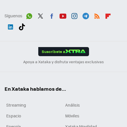
Síguenos
Wh
Twit
Fac
You
Inst
Tele
RSS
Flip
ats
ter
ebo
tub
agr
gra
boa
Link
Tikt
App
ok
e
am
m
rd
edI
ok
Suscríbete a
n
Apoya a Xataka y disfruta ventajas exclusivas
En Xataka hablamos de...
Streaming
Análisis
Espacio
Móviles
Energía
Xataka Movilidad