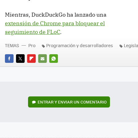
Mientras, DuckDuckGo ha lanzado una
extensión de Chrome para bloquear el
seguimiento de FLoC
.
TEMAS
Pro
Programación y desarrolladores
Legisl
FACEBOOK
TWITTER
FLIPBOARD
E-
WHATSAPP
MAIL
ENTRAR Y ENVIAR UN COMENTARIO