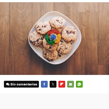
Sin comentarios
FACEBOOK
TWITTER
FLIPBOARD
E-
WHATSAPP
MAIL