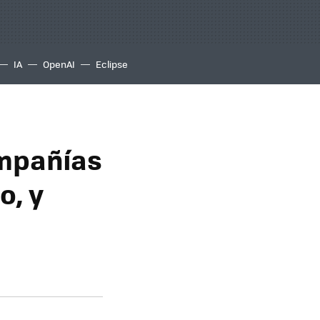
IA
OpenAI
Eclipse
ompañías
o, y