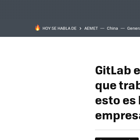
HOY SE HABLA DE
AEMET
China
Gener
GitLab 
que tra
esto es 
empres