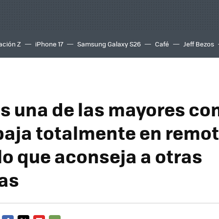
ación Z
iPhone 17
Samsung Galaxy S26
Café
Jeff Bezos
es una de las mayores c
baja totalmente en remot
lo que aconseja a otras
as