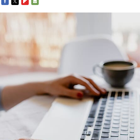
FACEBOOK
TWITTER
FLIPBOARD
E-
MAIL