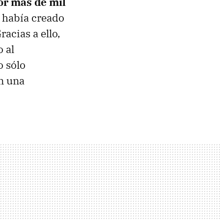
por más de mil
 había creado
Gracias a ello,
 al
o sólo
en una