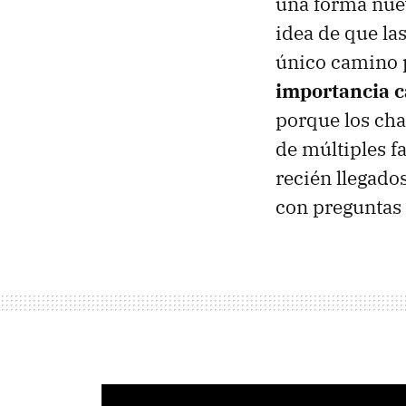
una forma nuev
idea de que la
único camino p
importancia ca
porque los cha
de múltiples f
recién llegado
con preguntas 