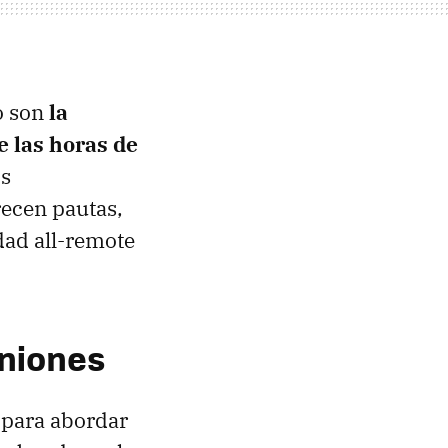
o son
la
e las horas de
os
recen pautas,
dad all-remote
uniones
 para abordar