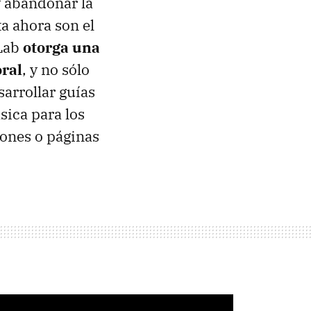
y abandonar la
a ahora son el
tLab
otorga una
oral
, y no sólo
arrollar guías
sica para los
iones o páginas