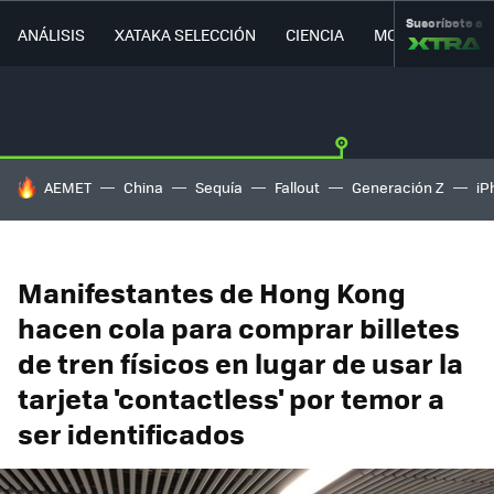
Suscríbete a
ANÁLISIS
XATAKA SELECCIÓN
CIENCIA
MOVILIDAD
HOY SE HABLA DE
AEMET
China
Sequía
Fallout
Generación Z
iP
Manifestantes de Hong Kong
hacen cola para comprar billetes
de tren físicos en lugar de usar la
tarjeta 'contactless' por temor a
ser identificados