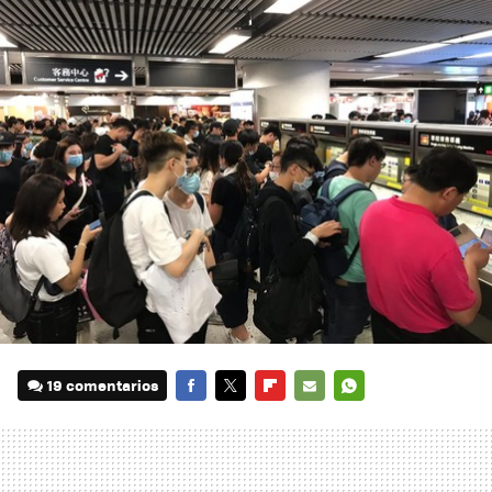
19 comentarios
FACEBOOK
TWITTER
FLIPBOARD
E-
WHATSAPP
MAIL