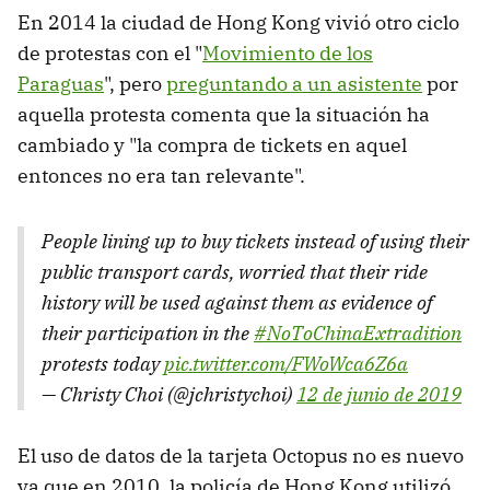
En 2014 la ciudad de Hong Kong vivió otro ciclo
de protestas con el "
Movimiento de los
Paraguas
", pero
preguntando a un asistente
por
aquella protesta comenta que la situación ha
cambiado y "la compra de tickets en aquel
entonces no era tan relevante".
People lining up to buy tickets instead of using their
public transport cards, worried that their ride
history will be used against them as evidence of
their participation in the
#NoToChinaExtradition
protests today
pic.twitter.com/FWoWca6Z6a
— Christy Choi (@jchristychoi)
12 de junio de 2019
El uso de datos de la tarjeta Octopus no es nuevo
ya que en 2010, la policía de Hong Kong utilizó