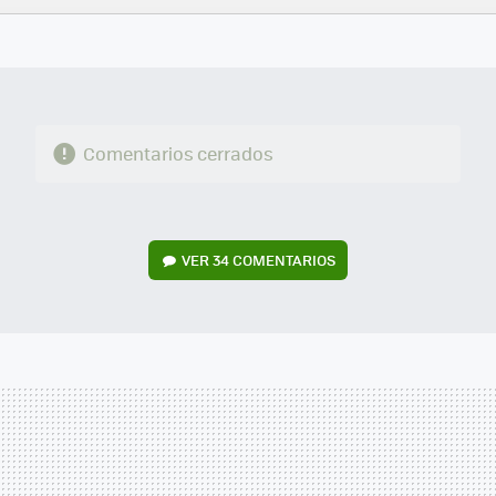
FACEBOOK
TWITTER
FLIPBOARD
E-
WHATSAPP
MAIL
Comentarios cerrados
VER
34 COMENTARIOS