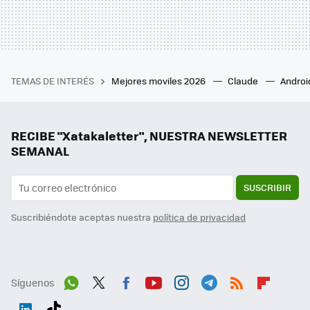
TEMAS DE INTERÉS
Mejores moviles 2026
Claude
Androi
RECIBE "Xatakaletter", NUESTRA NEWSLETTER
SEMANAL
SUSCRIBIR
Suscribiéndote aceptas nuestra
política de privacidad
Síguenos
Wh
Twit
Fac
You
Inst
Tele
RSS
Flip