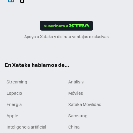
ats
ter
ebo
tub
agr
gra
boa
Link
Tikt
App
ok
e
am
m
rd
edI
ok
Suscríbete a
n
Apoya a Xataka y disfruta ventajas exclusivas
En Xataka hablamos de...
Streaming
Análisis
Espacio
Móviles
Energía
Xataka Movilidad
Apple
Samsung
Inteligencia artificial
China