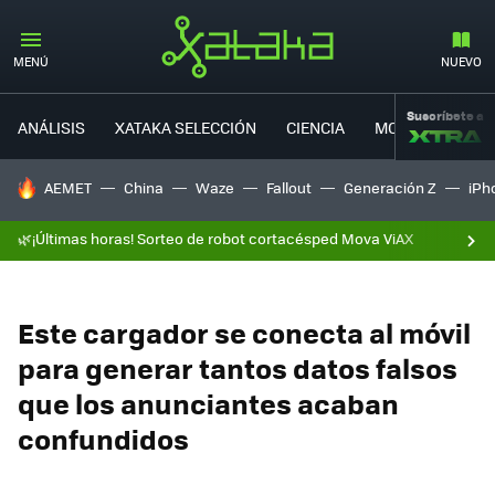
MENÚ
NUEVO
Suscríbete a
ANÁLISIS
XATAKA SELECCIÓN
CIENCIA
MOVILIDAD
HOY SE HABLA DE
AEMET
China
Waze
Fallout
Generación Z
iPh
🌿¡Últimas horas! Sorteo de robot cortacésped Mova ViAX
Este cargador se conecta al móvil
para generar tantos datos falsos
que los anunciantes acaban
confundidos