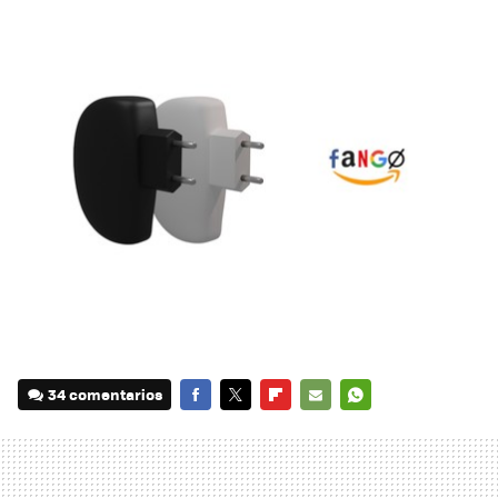
34 comentarios
FACEBOOK
TWITTER
FLIPBOARD
E-
WHATSAPP
MAIL