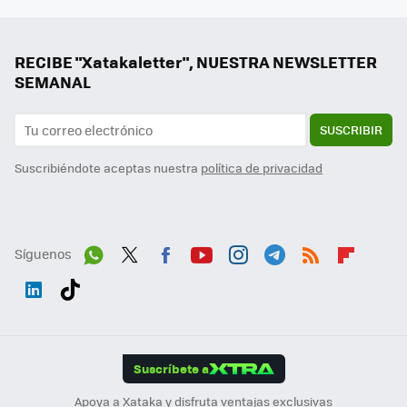
RECIBE "Xatakaletter", NUESTRA NEWSLETTER
SEMANAL
SUSCRIBIR
Suscribiéndote aceptas nuestra
política de privacidad
Síguenos
Wh
Twit
Fac
You
Inst
Tele
RSS
Flip
ats
ter
ebo
tub
agr
gra
boa
Link
Tikt
App
ok
e
am
m
rd
edI
ok
Suscríbete a
n
Apoya a Xataka y disfruta ventajas exclusivas