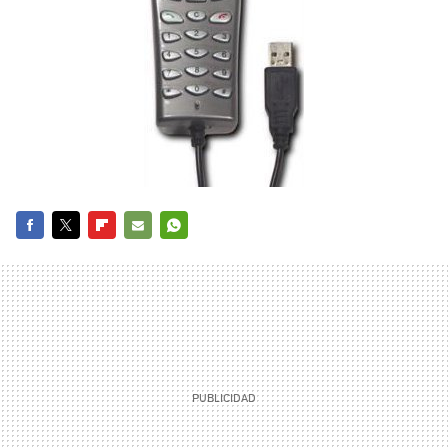
FACEBOOK
TWITTER
FLIPBOARD
E-
WHATSAPP
MAIL