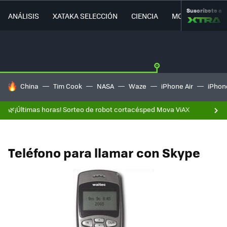
Suscríbete a
ANÁLISIS
XATAKA SELECCIÓN
CIENCIA
MOVILIDAD
HOY SE HABLA DE
China
Tim Cook
NASA
Waze
iPhone Air
iPhone
🌿¡Últimas horas! Sorteo de robot cortacésped Mova ViAX
Teléfono para llamar con Skype