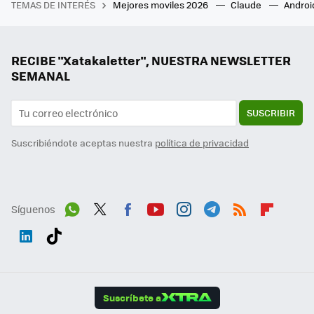
TEMAS DE INTERÉS
Mejores moviles 2026
Claude
Androi
RECIBE "Xatakaletter", NUESTRA NEWSLETTER
SEMANAL
SUSCRIBIR
Suscribiéndote aceptas nuestra
política de privacidad
Síguenos
Wh
Twit
Fac
You
Inst
Tele
RSS
Flip
ats
ter
ebo
tub
agr
gra
boa
Link
Tikt
App
ok
e
am
m
rd
edI
ok
Suscríbete a
n