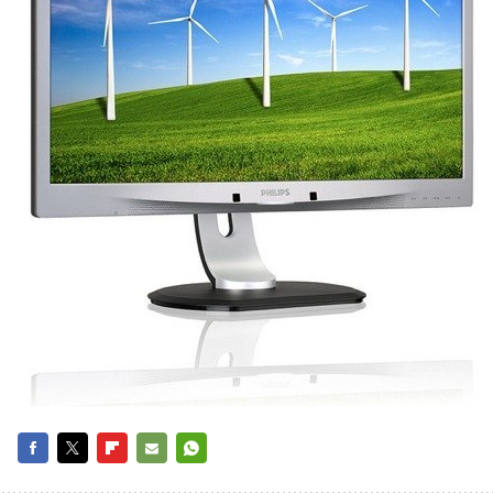
FACEBOOK
TWITTER
FLIPBOARD
E-
WHATSAPP