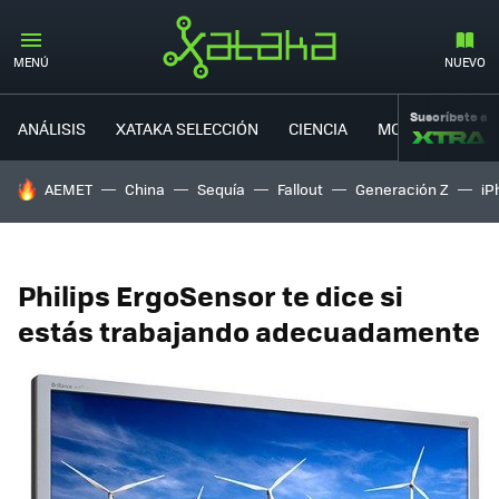
MENÚ
NUEVO
Suscríbete a
ANÁLISIS
XATAKA SELECCIÓN
CIENCIA
MOVILIDAD
HOY SE HABLA DE
AEMET
China
Sequía
Fallout
Generación Z
iP
Philips ErgoSensor te dice si
estás trabajando adecuadamente