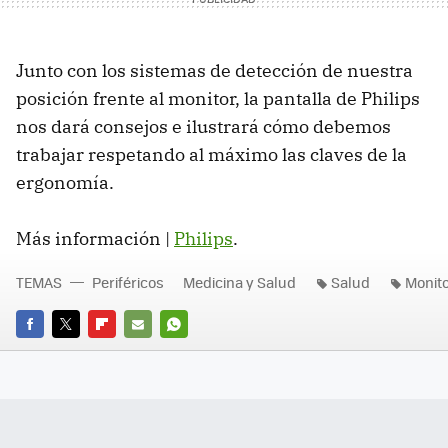
Junto con los sistemas de detección de nuestra
posición frente al monitor, la pantalla de Philips
nos dará consejos e ilustrará cómo debemos
trabajar respetando al máximo las claves de la
ergonomía.
Más información |
Philips
.
TEMAS
Periféricos
Medicina y Salud
Salud
Monit
FACEBOOK
TWITTER
FLIPBOARD
E-
WHATSAPP
MAIL