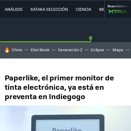
Suscríbete a
ANÁLISIS
XATAKA SELECCIÓN
CIENCIA
MOVILIDAD
HOY SE HABLA DE
China
Elon Musk
Generación Z
Eclipse
Mapa
Paperlike, el primer monitor de
tinta electrónica, ya está en
preventa en Indiegogo