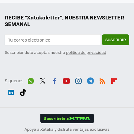
RECIBE "Xatakaletter", NUESTRA NEWSLETTER
SEMANAL
SUSCRIBIR
Suscribiéndote aceptas nuestra
política de privacidad
Síguenos
Wh
Twit
Fac
You
Inst
Tele
RSS
Flip
ats
ter
ebo
tub
agr
gra
boa
Link
Tikt
App
ok
e
am
m
rd
edI
ok
Suscríbete a
n
Apoya a Xataka y disfruta ventajas exclusivas