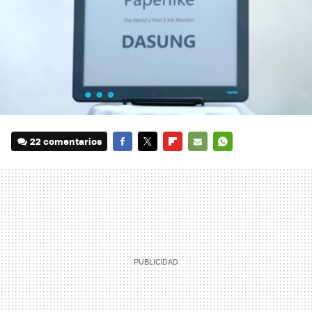
22 comentarios
FACEBOOK
TWITTER
FLIPBOARD
E-
WHATSAPP
MAIL