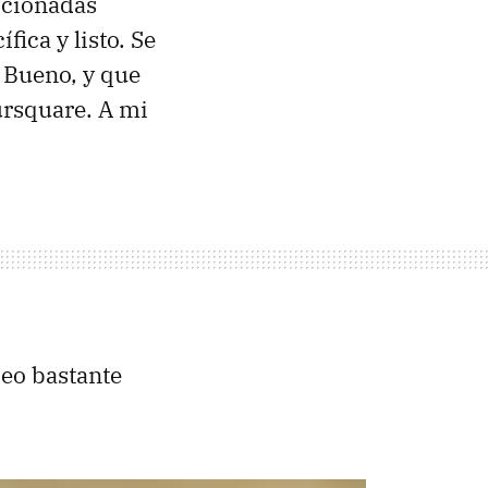
ccionadas
fica y listo. Se
. Bueno, y que
ursquare. A mi
deo bastante