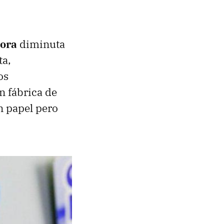
ora
diminuta
ta,
os
n fábrica de
n papel pero