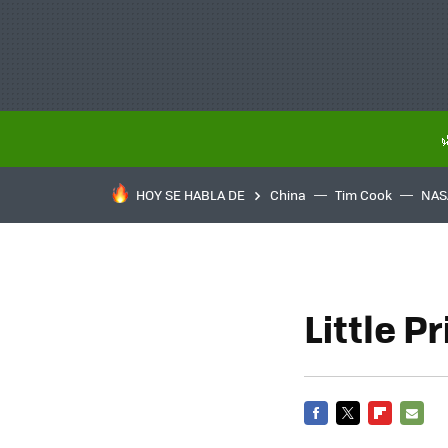
HOY SE HABLA DE
China
Tim Cook
NAS
Little P
FACEBOOK
TWITTER
FLIPBOARD
E-