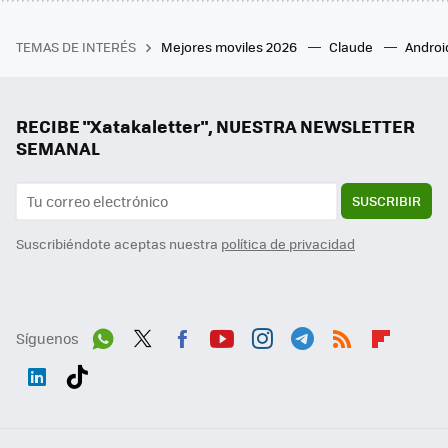
TEMAS DE INTERÉS
Mejores moviles 2026
Claude
Androi
RECIBE "Xatakaletter", NUESTRA NEWSLETTER
SEMANAL
SUSCRIBIR
Suscribiéndote aceptas nuestra
política de privacidad
Síguenos
Wh
Twit
Fac
You
Inst
Tele
RSS
Flip
ats
ter
ebo
tub
agr
gra
boa
Link
Tikt
App
ok
e
am
m
rd
edI
ok