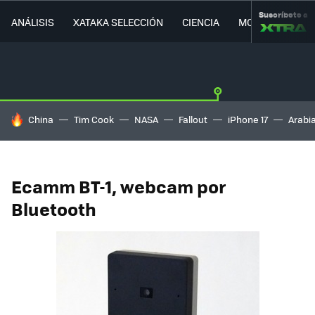
Suscríbete a
ANÁLISIS
XATAKA SELECCIÓN
CIENCIA
MOVILIDAD
HOY SE HABLA DE
China
Tim Cook
NASA
Fallout
iPhone 17
Arabi
Ecamm BT-1, webcam por
Bluetooth