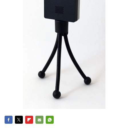
FACEBOOK
TWITTER
FLIPBOARD
E-
WHATSAPP